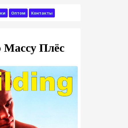
ки
Оптом
Контакты
 Массу Плёс