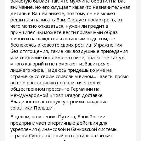
Зачастую бывает так, что мужчина обратил на Вас
внимание, но его смущает какая-то незначительная
деталь в Вашей анкете, поэтому он не может
решиться написать Вам. Следует посмотреть, от
чего можно отказаться, нужен ли кредит в
принципе? Вы можете вести привычный образ
жизни и наслаждаться активным отдыхом, не
беспокоясь о красоте своих ресниц! Упражнения
без отягощения, такие как воздушные приседания
или сведение ног лёжа на спине, тратят не так уж
много калорий и не помогают избавиться от
лишнего жира. Надеюсь придешь ко мне на
страничку со своим сливовым вином... Газеты прямо
во всю рассказывают о политическом и
общественном прессинге Германии на
международной British Dragon доставке
Владивосток, которую устроили западные
союзники Польши.
В целом, по мнению Путина, Банк России
предпринимает энергичные действия для
укрепления финансовой и банковской системы
страны. Существенный потенциал развития