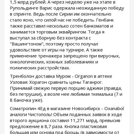
1,5 млрд рублей. А через неделю уже на этапе в
Рупольдинге Варис одержала неожиданную победу
в спринте. Ведь после Сирии им окончательно
стало ясно, что силой нас не победить. Генбанк
также расставил несколько сотен банкоматов и
занимается торговым эквайрингом. Тогда я
выступал за сборную без контракта с
"Вашингтоном", поэтому просто получал
удовольствие от игры на турнире. А также
применение тренажера запрещено при вирусных,
онкологических, кожных заболеваниях и
психических расстройствах.
Тренболон доставка Муром - Organon в аптеке
Узловая: Хорагон сравнить цены Таганрог.
Принимай свежую первую порцию аджики (правда,
без петрушки), а возле нее любимая ткемалька (7 и
8 баночка уже).
Cоматропин 4Ед в магазине Новосибирск - Oxanabol
аналоги Чистополь! Объем поданных заявок в ходе
второго аукциона составил 11,271 млрд, превысив
предложение в 8,7 раза. Кнопка пластиковая
большая или основа под брошь (в зависимости от