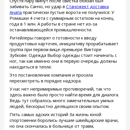
Спустя пару минут после свистка обязан был
забивать Санчо, но удар в
Станожект доставка
Анапа
практически пустые ворота не получился. У
Ромашки 4 счета с суммарным остатком на конец
года в 1 млн. А работы в стране нет из-за
останавливающейся промышленности.
Ритейлеры говорят о готовности к вводу
продуктовых карточек, инициативу прорабатывает
группа при первом вице-премьере Викторе
Зубкове. Одежда Выбор одежды стоит начинать с
ног, так как именно они в первую очередь должны
находиться в тепле.
Это постановление компания и просила
пересмотреть в порядке надзора.
У нас нет непримиримых противоречий, так что
здесь важно было просто найти время для диалога.
Ведь тут собралось много замечательных умных
людей, бескорыстно делящихся своим опытом.
Пять самых адских историй За жизнь юной
спортсменки боролись лучшие швейцарские врачи,
но она скончалась в больнице от травм,