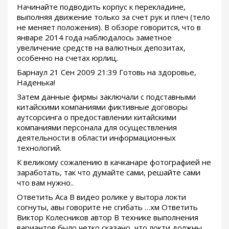
Начинайте подводить корпус к перекладине,
выполняя движение только за счет рук и плеч (тело
не меняет положения). В обзоре говорится, что в
январе 2014 года наблюдалось заметное
увеличение средств на валютных депозитах,
особенно на счетах юрлиц.
Барнаул 21 Сен 2009 21:39 Готовь на здоровье,
Наденька!
Затем данные фирмы заключали с подставными
китайскими компаниями фиктивные договоры
аутсорсинга о предоставлении китайскими
компаниями персонала для осуществления
деятельности в области информационных
технологий.
К великому сожалению в качканаре фотографией не
заработать, так что думайте сами, решайте сами
что вам нужно..
Ответить Аса В видео ролике у вытора локти
согнуты, авы говорите не сгибать …хм Ответить
Виктор Колесников автор В технике выполнения
вариантов было четко сказано, что локти должны