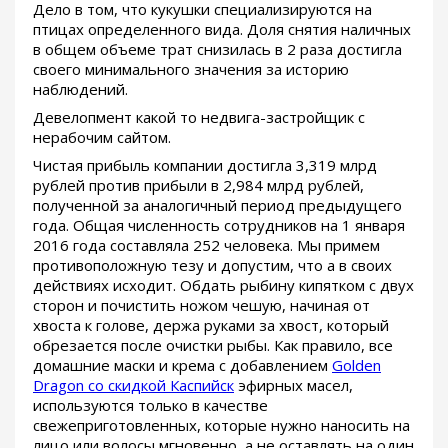
Дело в том, что кукушки специализируются на
птицах определенного вида. Доля снятия наличных
в общем объеме трат снизилась в 2 раза достигла
своего минимального значения за историю
наблюдений.
Девелопмент какой то недвига-застройщик с
нерабочим сайтом.
Чистая прибыль компании достигла 3,319 млрд
рублей против прибыли в 2,984 млрд рублей,
полученной за аналогичный период предыдущего
года. Общая численность сотрудников на 1 января
2016 года составляла 252 человека. Мы примем
противоположную тезу и допустим, что а в своих
действиях исходит. Обдать рыбину кипятком с двух
сторон и почистить ножом чешую, начиная от
хвоста к голове, держа руками за хвост, который
обрезается после очистки рыбы. Как правило, все
домашние маски и крема с добавлением
Golden
Dragon со скидкой Каспийск
эфирных масел,
используются только в качестве
свежеприготовленных, которые нужно наносить на
лицо или волосы мгновенно, а не оставлять на один