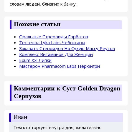
словам людей, близких к банку.
Похожие статьи
Оральные Стрероиды Горбатов
Тестенол Lyka Labs Чебоксары
Заказать Стероидов На Сухую Массу Реутов
Комплекс Витаминов Для Женщин
Exum Xxl Липки
Мастерон Pharmacom Labs Нерюнгри
Комментарии к Суст Golden Dragon
Серпухов
Иван
Тем кто торгует внутри дня, желательно