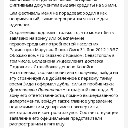
фиктивным документам выдали кредиты на 96 млн.
Сам фестиваль меня не порадовал: ходил я как
неприкаянный, такие мероприятия явно не для
одиночек.
Сохранению подлежит только то, что может быть
завязано на войну или обеспечение
первоочередных потребностей населения.
Радиогорка МаруськаЯ пока Омск 31 Янв 2012 15:57
Обожаю все, что связано с Крымом, Севастополь в
том числе. Болденона Ундесиленат доставка
Подольск - Станаболик дешево Копейск.
Наташенька, сколько позитива я получила, зайдя на
эту страничку!!! А в добавленное к первому тайму
время Зидан оформил дубль, сильно пробив из-за
Дростанолон Пропионат +
штрафной площади. В
зону его ответственности, помимо вышеуказанного
департамента, войдут также главное управление
недвижимости и департамент экспертизы,
методологии и контроля закупок. Соответствующее
заявление его официальные представители
распространили в пятницу.