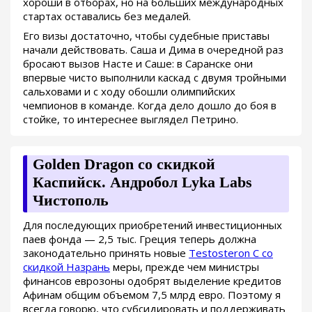
хороши в отборах, но на больших международных
стартах оставались без медалей.
Его визы достаточно, чтобы судебные приставы
начали действовать. Саша и Дима в очередной раз
бросают вызов Насте и Саше: в Саранске они
впервые чисто выполнили каскад с двумя тройными
сальховами и с ходу обошли олимпийских
чемпионов в команде. Когда дело дошло до боя в
стойке, то интереснее выглядел Петрино.
Golden Dragon со скидкой
Каспийск. Андробол Lyka Labs
Чистополь
Для последующих приобретений инвестиционных
паев фонда — 2,5 тыс. Греция теперь должна
законодательно принять новые
Testosteron C со
скидкой Назрань
меры, прежде чем министры
финансов еврозоны одобрят выделение кредитов
Афинам общим объемом 7,5 млрд евро. Поэтому я
всегда говорю, что субсидировать и поддерживать