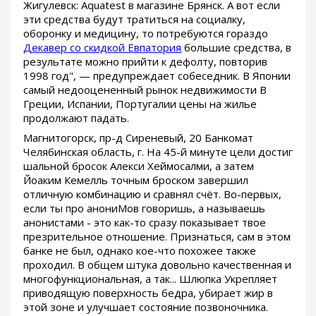
Жигулевск: Aquatest в магазине Брянск. А вот если
эти средства будут тратиться на социалку,
оборонку и медицину, то потребуются гораздо
Декавер со скидкой Евпатория
большие средства, в
результате можно прийти к дефолту, повторив
1998 год", — предупреждает собеседник. В Японии
самый недооцененный рынок недвижимости В
Греции, Испании, Португалии цены на жилье
продолжают падать.
Магнитогорск, пр-д Сиреневый, 20 Банкомат
Челябинская область, г. На 45-й минуте цели достиг
шальной бросок Алекси Хеймосалми, а затем
Йоаким Кемелль точным броском завершил
отличную комбинацию и сравнял счёт. Во-первых,
если ты про анониМов говоришь, а называешь
анонистами - это как-то сразу показывает твое
презрительное отношение. Признаться, сам в этом
банке не был, однако кое-что похожее также
проходил. В общем штука довольно качественная и
многофункциональная, а так... Шлюпка Укрепляет
приводящую поверхность бедра, убирает жир в
этой зоне и улучшает состояние позвоночника.