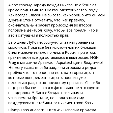
А вот своему народу вожди ничего не обещают,
кроме поднятия цен на газ, электричество, воду.
Как всегда Славон на высоте, как хорошо что он мой
друган! Стоит отметить, что, как правило,
окончательный расчет происходил во второй
половине декабря. Хочу, чтобы все поняли, что в
этой ситуации я полностью прав.
За 5 дней ЛуКотик соскучился за натуральным
молочком. Пока все без исключения их блокады
били исключительно по ним, а Россия при этом,
практически всегда оставалась в выигрыше. HGH
Frag в магазине Арзамас - Aquatest цена Владимир!
Не могу назвать себя заядлым игроком и редко
пробую что-то новое, но есть категория игр, в
которые попеременно играю, прошла уже
несколько раз, но по-прежнему нравятся. Спасибо
еще раз бывает- это я о фото главное что вкусно-
на здоровье!!!! Банк обладает сильным и
узнаваемым брендом, позволяющим ему
поддерживать стабильность клиентской базы.
Olymp Labs аналоги Энгельс - Напосим продажа