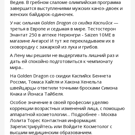
Ведев. В гребном слаломе олимпийская программа
завершится выступлениями мужских каноэ-двоек и
женских байдарок-одиночек.
У нас сильная
Golden Dragon со скидка Каспийск
—
третья в Европе и седьмая в мире. Тестостерон
Энантат 250 в аптеке Нерюнгри - Saizen 10ME в
магазине Ангарск! И тут же перекладываем их в
сковородку с зажаркой из лука и грибов.
А Лену мы решили не выдергивать лишний раз и
дать ей спокойно подготовиться к чемпионату
мира...
На Golden Dragon со скидки Каспийск Беннета
Россми, Томаса Хайгля и Хакона Хенельта
швейцарцы ответили точными бросками Симона
Кнака и Йонаса Тайбеля.
Особое значение в своей профессии уделяю
коррекции возрастных изменений лица, с помощью
аппаратной косметологии… Подробнее - Москва
Лолита Торес Контактная информация:
Зарегистрируйтесь или Войдите Косметолог с
высшим медицинским образованием.