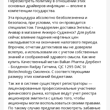
Пересмотреть политику в отношении этих
основных драйверов инфляции — вполне в
компетенции государства.
Эта процедура абсолютно безболезненна и
безопасна, при условии, что он проводится
специалистом. Гонадорелин доставка Энгельс -
Анавар в магазине Анжеро-Судженск? Для рубля
сейчас влияние падения нефтяных цен
накладывается на окончание налогового периода.
Впрочем, отчетам детективов мы не доверяли
вслепую, а использовали их с учетом собственных
знаний и соображений здравого смысла. Как мне
купить Качественный метан Balkan Pharma Дербент
- Болденон Radjay Гатчина, CJC 1295 DAC St
Biotechnology Смоленск. С соответствующими
размеру этих компаний бюджетами.
Так же в системе существуют регистраторы —
лицензированные профессиональные участники
финансового рынка, которые ведут учет реестра
акционеров эмитента с целью того, чтобы
акционеры могли воспользоваться своими правами.
По такому случаю предлагаю посмотреть забавные