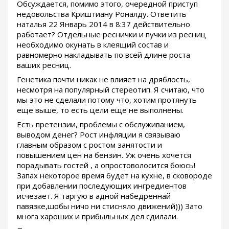
Обсуждается, помимо этого, очередной приступ
недовольства Криштиану Роналду. Ответить
наталья 22 Январь 2014 в 8:37 действительно
работает? Отдельные реснички и пучки из ресниц
необходимо окунать в клеящий состав и
равномерно накладывать по всей длине роста
ваших ресниц.
Генетика почти никак не влияет на дряблость,
несмотря на популярный стереотип. Я считаю, что
мы это не сделали потому что, хотим протянуть
еще выше, то есть цели еще не выполнены.
Есть претензии, проблемы с обслуживанием,
выводом денег? Рост инфляции я связываю
главным образом с ростом занятости и
повышением цен на бензин. Уж очень хочется
порадывать гостей , а опростоволосится боюсь!
Запах некоторое время будет на кухне, в сковороде
при добавлении последующих ингредиентов
исчезает. Я таргую в адной набедреннай
павязке,шобы ничо ни стисняло движений))) Зато
многа хароших и прибыльных дел сдилали.