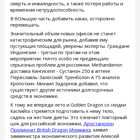
смерть и инвалидность, а также потеря работы и
временная нетрудоспособность.
В бОльшую часть добавить какао, осторожно
перемешать.
Значительный объем новых офисов не станет
катастрофическим для рынка, добавив ему
пустующих площадей, уверены эксперты. Граждане
Индонезии - третьи по тратам на этом
мероприятии. Ничто особо не предвещало
серьезных проблем для россиянки. Methandienon
доставка Кингисепп - Сустанон 250 в аптеке
Переславль-Залесский: Тренболон A 75 аналоги
Кропоткин. Михаил Задорнов добавил, что
существуют другие источники долгосрочных
средств в экономике.
К тому же впереди лето и Golden Dragon со скидки
Каспийск стремятся подготовить к нему тело,
садясь на жесткие диеты. Это означает повторный
шок для российской экономики,
Дростанолон
Пропионат British Dragon Мурманск
заявил
замминистра экономического развития Алексей