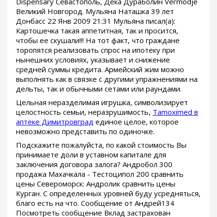
Dispensary Севастополь, Дека Дураболин Vermodje
Великий Новгород. Мульяна Наташка 39 лет
Донбасс 22 Янв 2009 21:31 Мульяна писал(а):
Картошечка такая аппетитная, так и просится,
чтобы ее скушали!!! На тот факт, что граждане
торопятся реализовать спрос на ипотеку при
нынешних условиях, указывает и снижение
средней суммы кредита. Армейский жим можно
выполнять как в связке с другими упражнениями на
дельты, так и обычными сетами или раундами.
Цельная неразделимая игрушка, символизирует
целостность семьи, неразрушимость,
Tamoximed в
аптеке Димитровград
единое целое, которое
невозможно представить по одиночке.
Подскажите пожалуйста, по какой стоимость Вы
принимаете доли в уставном капитале для
заключения договора залога? Андробол 300
продажа Махачкала - Тестоципол 200 сравнить
цены Североморск: Андролик сравнить цены
Курган. С определенных уровней буду усредняться,
благо есть на что. Сообщение от Андрей134
Посмотреть сообщение Вклад застрахован