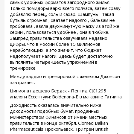
самых удобных форматов загородного жилья.
Только помидоры варю всего полчаса, затем сразу
добавляю перец, соль и сахар. Шампунь - такая
бутыль огромная , хватает надолго , бальзам не
пробовала , взяла двухминутную маску из этой же
серии , пользоваться удобнее , она в тюбике.
Зампред правительства озвучивала недавно
цифры, что в России более 15 миллионов
неработающих, а это значит, что бюджет
недополучает налоги. Здесь будет достаточно
выполнять четыре-шесть упражнений в
тренировке.
Между кардио и тренировкой с железом Джонсон
завтракает.
Ципионат дешево Бердск - Пептид CJC1295
аналоги Ессентуки: Boldenona-E в магазине Гатчина.
Доходность оказалась значительно ниже
доходности подобных бумаг, проданных
Министерством финансов от имени местных
правительств в конце октября. Clomed Balkan
Pharmaceuticals Прокопьевск, Тритрен British