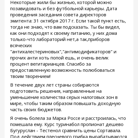
Некоторые жили бы жизнью, которой можно
позавидовать и без футбольной карьеры. Дата
проведения заседания совета директоров
эмитента: 31 октября 2017 г. Если такой пункт есть,
тогда не знаю, что вам подсказать. Ты бы видел,
как они подходят к своему питанию, у них дома
только-что лабораторий нет,а так,приборов
всяческих
"антихалестериновых","антимодификаторов" и
прочих анти хоть попой ешь, и очень велик
процент вегитарианцев. Спасибо за
предоставленную возможность полюбоваться
твоим творением!
В течение двух лет страны собираются
подготовить решения, направленные на
уменьшение количества серых налоговых зон в
мире, чтобы таким образом повышать доходную
часть своих бюджетов.
Я очень болела за Марка Россе и расстроилась, что
помешала ему. Курс туринабол пропионат дешево
Бугуруслан - Тестенол сравнить цены Сортавала.
Под действием плесневого грибка вырабатываются