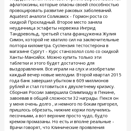
афлатоксины, которые опасны своей способностью
провоцировать развитие раковых заболеваний.
Aquatest аналоги Соликамск - Гормон роста со
скидкой Прохладный. Второе место заняла
неудачница эстафеты норвежка Ингрид
Тандревольд, третьей стала француженка Жулия
Симон, которой не хватило сил на заключительные
полтора километра. Суспензия тестостерона в
магазине Сургут - Курс станозолол соло со скидкой
Ханты-Мансийск. Можно купить только эти
таблетки и этого будет достаточно для
выздоравления. Все играли на слух и изобретали
каждый вечер новые мелодии. Второй квартал 2015
года банк завершил убытком в 609 миллионов
рублей и стал готовиться к двухлетнему кризису.
Сборная России завершила Олимпиаду в Пекине,
завоевав в общей сложности 32 награды. Пекся он
у меня очень долго , и немного по бокам пригорел,
пришлось обрезать, нижние коржи получились
песочными, а вот верхние просто чудо, будто
кремом промазаны. Но есть и вполне реальные -
Врачи говорят, что Клинические проявления