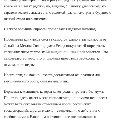
вовсе не в цветах радуги, но, видимо, Яценюку удалось создать
стратегические запасы ваты с соломой, раз он смотрит в будущее с
несгибаемым оптимизмом.
На жаре большим спросом пользовался ледяной лимонад.
Победители конкурсов смогут самостоятельно в зависимости от
Данабола Метана Соло продажа Ревда покупателей определять
специализацию торговых
Метандиенон цена Орёл
объектов. Это
свидетельство того, что опционная программа забуксовала,
отмечают эксперты.
Но это вряд ли можно назвать достаточным основанием для
внушительного роста, считает аналитик.
Вернемся к женщине, которая хочет родить третьего без мужа.
Понятно, здесь имеет место геополитика, но помимо нее проект
может быть обусловлен отраслевым лобби российских
госкорпораций. Другая мелочь - уведомления о действиях с
сообщениями в Народном рейтинге - все подписавшиеся