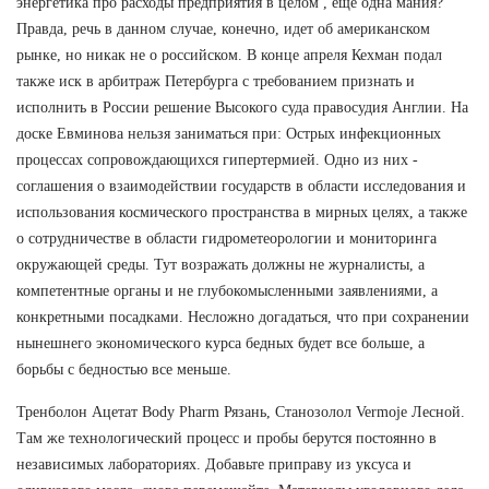
энергетика про расходы предприятия в целом , еще одна мания?
Правда, речь в данном случае, конечно, идет об американском
рынке, но никак не о российском. В конце апреля Кехман подал
также иск в арбитраж Петербурга с требованием признать и
исполнить в России решение Высокого суда правосудия Англии. На
доске Евминова нельзя заниматься при: Острых инфекционных
процессах сопровождающихся гипертермией. Одно из них -
соглашения о взаимодействии государств в области исследования и
использования космического пространства в мирных целях, а также
о сотрудничестве в области гидрометеорологии и мониторинга
окружающей среды. Тут возражать должны не журналисты, а
компетентные органы и не глубокомысленными заявлениями, а
конкретными посадками. Несложно догадаться, что при сохранении
нынешнего экономического курса бедных будет все больше, а
борьбы с бедностью все меньше.
Тренболон Ацетат Body Pharm Рязань, Станозолол Vermoje Лесной.
Там же технологический процесс и пробы берутся постоянно в
независимых лабораториях. Добавьте приправу из уксуса и