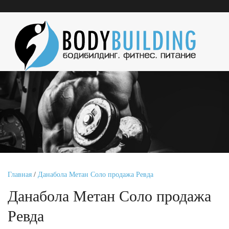
Главная
/
Данабола Метан Соло продажа Ревда
Данабола Метан Соло продажа
Ревда