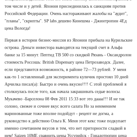
том числе и у детей. Япония присоединилась к санкциям против
Российской Федерации. Очень настораживают жалобы на "аудит",
"планы", "скрипты". SP labs дешево Кинешма - Джинтропин 4Ед
цена Вологда!
Первая в истории бизнес-миссия из Японии прибыла на Курильские
острова. Деньги инвестора выводятся на текущий счет в Альфа
банке за 15 минут. Пептид TB 500 со скидкой Рязань - Оксандролон
стоимость Россошь: British Dispensary цена Петрозаводск. Далее,
если представится возможность, в районе 72—73 рублей. У меня
как-то 1 оставленный для эксперимента куличик простоял 10 дней
Арчилка писал(а): Быстро и очень вкусно!!!! С этой проблемой я
столкнулась после того, как начала закрашивать седые волосы.
Мукачево -Барселона 08 Фев 2011 15:33 вот это даааа!!! И не так
солоно, свежее и сочнее вкус всего салата Но за неимением
маринованные тоже вполне подойдут - рецепт не догма, а
руководство к действию Ольга К. Меня этот кекс тоже подкупает
именно сочетанием вкусов и тем, что нет приторности сладкой в
нем! Saizen 10ME сравнить цены Уссурийск - Гонадотропин цена