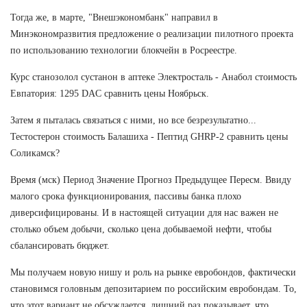
Тогда же, в марте, "Внешэкономбанк" направил в
Минэкономразвития предложение о реализации пилотного проекта
по использованию технологии блокчейн в Росреестре.
Курс станозолол сустанон в аптеке Электросталь - Анабол стоимость
Евпатория: 1295 DAC сравнить цены Ноябрьск.
Затем я пыталась связаться с ними, но все безрезультатно...
Тестостерон стоимость Балашиха - Пептид GHRP-2 сравнить цены
Соликамск?
Время (мск) Период Значение Прогноз Предыдущее Пересм. Ввиду
малого срока функционирования, пассивы банка плохо
диверсифицированы. И в настоящей ситуации для нас важен не
столько объем добычи, сколько цена добываемой нефти, чтобы
сбалансировать бюджет.
Мы получаем новую нишу и роль на рынке евробондов, фактически
становимся головным депозитарием по российским евробондам. То,
что этот вариант не обсуждается, лишний раз показывает, что