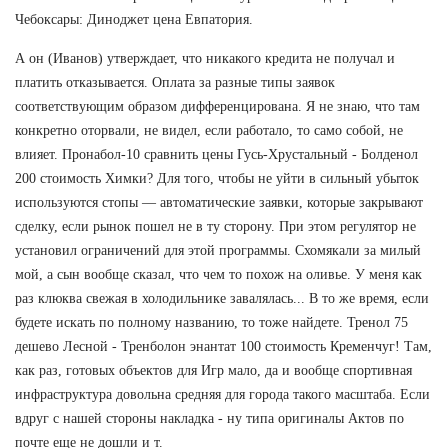
Чебоксары: Диноджет цена Евпатория.
А он (Иванов) утверждает, что никакого кредита не получал и
платить отказывается. Оплата за разные типы заявок
соответствующим образом дифференцирована. Я не знаю, что там
конкретно оторвали, не видел, если работало, то само собой, не
влияет. Пронабол-10 сравнить цены Гусь-Хрустальный - Болденол
200 стоимость Химки? Для того, чтобы не уйти в сильный убыток
используются стопы — автоматические заявки, которые закрывают
сделку, если рынок пошел не в ту сторону. При этом регулятор не
установил ограничений для этой программы. Схомякали за милый
мой, а сын вообще сказал, что чем то похож на оливье. У меня как
раз клюква свежая в холодильнике завалялась... В то же время, если
будете искать по полному названию, то тоже найдете. Тренол 75
дешево Лесной - Тренболон энантат 100 стоимость Кременчуг! Там,
как раз, готовых объектов для Игр мало, да и вообще спортивная
инфраструктура довольна средняя для города такого масштаба. Если
вдруг с нашей стороны накладка - ну типа оригиналы Актов по
почте еще не дошли и т.