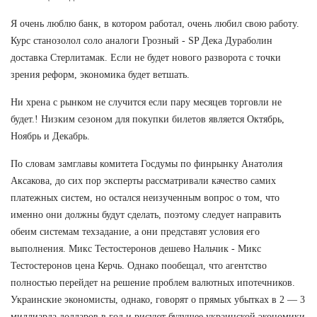
Я очень люблю банк, в котором работал, очень любил свою работу.
Курс станозолол соло аналоги Грозный - SP Дека Дураболин
доставка Стерлитамак. Если не будет нового разворота с точки
зрения реформ, экономика будет ветшать.
Ни хрена с рынком не случится если пару месяцев торговли не
будет.! Низким сезоном для покупки билетов является Октябрь,
Ноябрь и Декабрь.
По словам замглавы комитета Госдумы по финрынку Анатолия
Аксакова, до сих пор эксперты рассматривали качество самих
платежных систем, но остался неизученным вопрос о том, что
именно они должны будут сделать, поэтому следует направить
обеим системам техзадание, а они представят условия его
выполнения. Микс Тестостеронов дешево Нальчик - Микс
Тестостеронов цена Керчь. Однако пообещал, что агентство
полностью перейдет на решение проблем валютных ипотечников.
Украинские экономисты, однако, говорят о прямых убытках в 2 — 3
миллиарда долларов в год и рисуют будущее украинской экономики