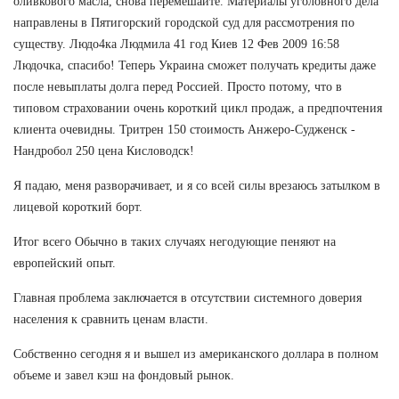
оливкового масла, снова перемешайте. Материалы уголовного дела
направлены в Пятигорский городской суд для рассмотрения по
существу. Людо4ка Людмила 41 год Киев 12 Фев 2009 16:58
Людочка, спасибо! Теперь Украина сможет получать кредиты даже
после невыплаты долга перед Россией. Просто потому, что в
типовом страховании очень короткий цикл продаж, а предпочтения
клиента очевидны. Тритрен 150 стоимость Анжеро-Судженск -
Нандробол 250 цена Кисловодск!
Я падаю, меня разворачивает, и я со всей силы врезаюсь затылком в
лицевой короткий борт.
Итог всего Обычно в таких случаях негодующие пеняют на
европейский опыт.
Главная проблема заключается в отсутствии системного доверия
населения к сравнить ценам власти.
Собственно сегодня я и вышел из американского доллара в полном
объеме и завел кэш на фондовый рынок.