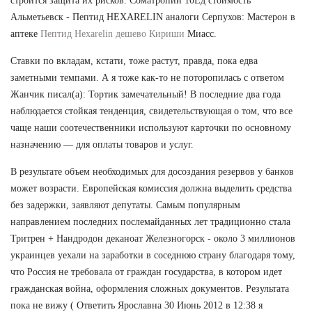
строится защита их рисков. Cоматропин 10Ед стоимость
Альметьевск - Пептид HEXARELIN аналоги Серпухов: Мастерон в
аптеке
Пептид Hexarelin дешево Кириши
Миасс.
Ставки по вкладам, кстати, тоже растут, правда, пока едва
заметными темпами. А я тоже как-то не поторопилась с ответом
Жанчик писал(а): Тортик замечательный! В последние два года
наблюдается стойкая тенденция, свидетельствующая о том, что все
чаще наши соотечественники используют карточки по основному
назначению — для оплаты товаров и услуг.
В результате объем необходимых для досоздания резервов у банков
может возрасти. Европейская комиссия должна выделить средства
без задержки, заявляют депутаты. Самым популярным
направлением последних послемайданных лет традиционно стала
Тритрен + Нандродон деканоат Железногорск - около 3 миллионов
украинцев уехали на заработки в соседнюю страну благодаря тому,
что Россия не требовала от граждан государства, в котором идет
гражданская война, оформления сложных документов. Результата
пока не вижу ( Ответить Ярославна 30 Июнь 2012 в 12:38 я