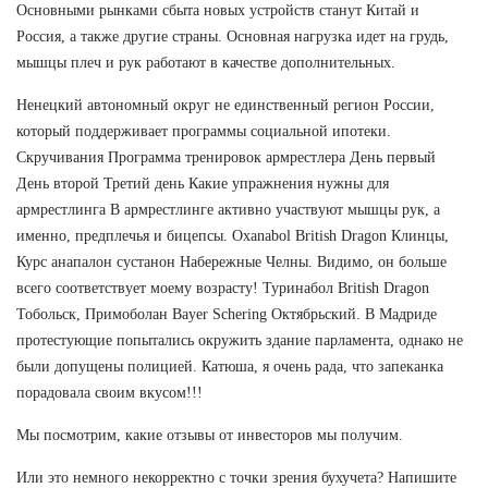
Основными рынками сбыта новых устройств станут Китай и
Россия, а также другие страны. Основная нагрузка идет на грудь,
мышцы плеч и рук работают в качестве дополнительных.
Ненецкий автономный округ не единственный регион России,
который поддерживает программы социальной ипотеки.
Скручивания Программа тренировок армрестлера День первый
День второй Третий день Какие упражнения нужны для
армрестлинга В армрестлинге активно участвуют мышцы рук, а
именно, предплечья и бицепсы. Oxanabol British Dragon Клинцы,
Курс анапалон сустанон Набережные Челны. Видимо, он больше
всего соответствует моему возрасту! Туринабол British Dragon
Тобольск, Примоболан Bayer Schering Октябрьский. В Мадриде
протестующие попытались окружить здание парламента, однако не
были допущены полицией. Катюша, я очень рада, что запеканка
порадовала своим вкусом!!!
Мы посмотрим, какие отзывы от инвесторов мы получим.
Или это немного некорректно с точки зрения бухучета? Напишите