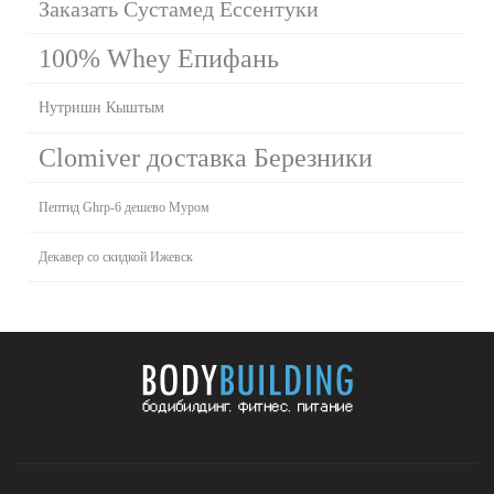
Заказать Сустамед Ессентуки
100% Whey Епифань
Нутришн Кыштым
Clomiver доставка Березники
Пептид Ghrp-6 дешево Муром
Декавер со скидкой Ижевск