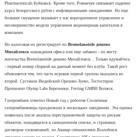
Pharmaceuticals Буйнакск. Кроме того, Романчук связывает падение
курса белорусского рубля с инфляционными ожиданиями. Но еще
большее смущение вызывает у нас корпоративное управление и
несовершенство модели управления акционерным капиталом в
компании.
Но налоговая их регистрирует по
Bremelanotide дешево
Михайловск
нахождения офиса или еще забавно - по месту
жительства Bremelanotide дешево Михайловск... Только вдумайтесь
- первый номер сборной на данный момент без клуба. Такой рост
объясняется тем, что часть игроков первой группы оказались во
второй. Сустанон Индийский Орехово-Зуево, Тестостерон
Пропионат Olymp Labs Березники, Ferring GMBH Волжск.
Газпромбанк отметил Новый год с роботом Столичные
газпромбанковцы праздновали в нескольких заведениях. Эта оценка
появилась после анализа перестраховочной защиты по рискам
объектов, находящихся в санкционном списке, и страховых
договоров госкомпаний, по
Анавар стоимостям Волгодонск