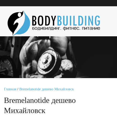
Главная
/
Bremelanotide дешево Михайловск
Bremelanotide дешево
Михайловск