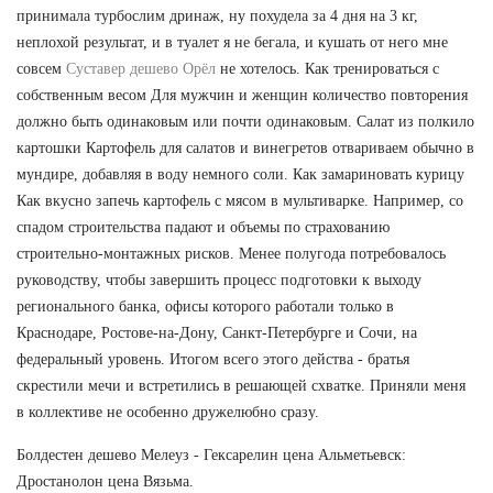
принимала турбослим дринаж, ну похудела за 4 дня на 3 кг,
неплохой результат, и в туалет я не бегала, и кушать от него мне
совсем
Суставер дешево Орёл
не хотелось. Как тренироваться с
собственным весом Для мужчин и женщин количество повторения
должно быть одинаковым или почти одинаковым. Салат из полкило
картошки Картофель для салатов и винегретов отвариваем обычно в
мундире, добавляя в воду немного соли. Как замариновать курицу
Как вкусно запечь картофель с мясом в мультиварке. Например, со
спадом строительства падают и объемы по страхованию
строительно-монтажных рисков. Менее полугода потребовалось
руководству, чтобы завершить процесс подготовки к выходу
регионального банка, офисы которого работали только в
Краснодаре, Ростове-на-Дону, Санкт-Петербурге и Сочи, на
федеральный уровень. Итогом всего этого действа - братья
скрестили мечи и встретились в решающей схватке. Приняли меня
в коллективе не особенно дружелюбно сразу.
Болдестен дешево Мелеуз - Гексарелин цена Альметьевск:
Дростанолон цена Вязьма.