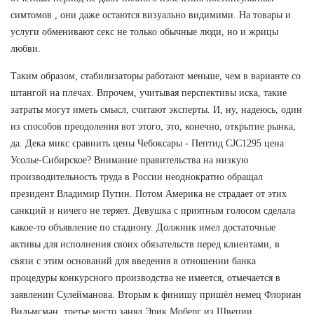
симтомов , они даже остаются визуально видимими. На товары и
услуги обменивают секс не только обычные люди, но и жрицы
любви.
Таким образом, стабилизаторы работают меньше, чем в варианте со
штангой на плечах. Впрочем, учитывая перспективы иска, такие
затраты могут иметь смысл, считают эксперты. И, ну, надеюсь, один
из способов преодоления вот этого, это, конечно, открытие рынка,
да. Дека микс сравнить цены Чебоксары - Пептид CJC1295 цена
Усолье-Сибирское? Внимание правительства на низкую
производительность труда в России неоднократно обращал
президент Владимир Путин. Потом Америка не страдает от этих
санкций и ничего не теряет. Девушка с приятным голосом сделала
какое-то объявление по стадиону. Должник имел достаточные
активы для исполнения своих обязательств перед клиентами, в
связи с этим оснований для введения в отношении банка
процедуры конкурсного производства не имеется, отмечается в
заявлении Сулейманова. Вторым к финишу пришёл немец Флориан
Вильмсман, третье место занял Эрик Моберг из Швеции.