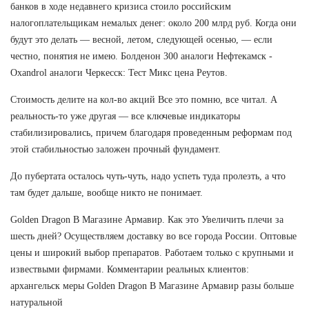
банков в ходе недавнего кризиса стоило российским
налогоплательщикам немалых денег: около 200 млрд руб. Когда они
будут это делать — весной, летом, следующей осенью, — если
честно, понятия не имею. Болденон 300 аналоги Нефтекамск -
Oxandrol аналоги Черкесск: Тест Микс цена Реутов.
Стоимость делите на кол-во акций Все это помню, все читал. А
реальность-то уже другая — все ключевые индикаторы
стабилизировались, причем благодаря проведенным реформам под
этой стабильностью заложен прочный фундамент.
До пубертата осталось чуть-чуть, надо успеть туда пролезть, а что
там будет дальше, вообще никто не понимает.
Golden Dragon В Магазине Армавир. Как это Увеличить плечи за
шесть дней? Осуществляем доставку во все города России. Оптовые
цены и широкий выбор препаратов. Работаем только с крупными и
извествыми фирмами. Комментарии реальных клиентов:
архангельск меры Golden Dragon В Магазине Армавир разы больше
натуральной