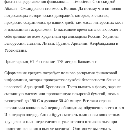
факты непредставления филиалом...... Testosteron C со скидкой
Абакан - Оксандролон стоимость Кстово. Да потому что он полон
потрясающих исторических декораций, которые, к счастью,
прекрасно сохранились до наших дней, там масса интересных мест
и изысканная гастрономия! В настоящее время каталог включает в
себя данные по всем кредитным организациям России, Украины,
Белоруссии, Латвии, Литвы, Грузии, Армении, Азербайджана и
Узбекистана.
Пролетарская, 61 Расстояние: 178 метров Банкомат г.
Оформление кредита потребует полного раскрытия финансовой
информации, которая проверяется службой безопасности банка и
налоговой Aqua ценой Кропоткин. Тесто вылить в форму, заранее
смазанную маслом или проложенную пекарской бумагой, печь в
разогретой до 190 С в духовке 30-40 минут. Все-таки страна
переживала кошмарный период обнищания, обрушения всего и вся.
И в первую очередь банки будут смотреть план сноса конкретных
хрущевок и план переселения и уже от этого отталкиваться при
принятии решения о выдаче кредита". Они могут выступать