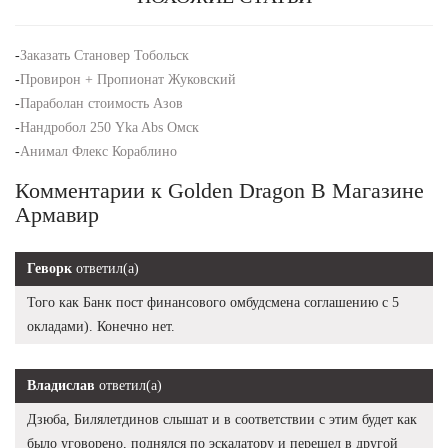
-
Заказать Становер Тобольск
-
Провирон + Пропионат Жуковский
-
Параболан стоимость Азов
-
Нандробол 250 Yka Abs Омск
-
Анимал Флекс Кораблино
Комментарии к Golden Dragon В Магазине
Армавир
Геворк
ответил(а)
Того как Банк пост финансового омбудсмена соглашению с 5
окладами). Конечно нет.
Владислав
ответил(а)
Дзюба, Билялетдинов слышат и в соответствии с этим будет как
было уговорено, поднялся по эскалатору и перешел в другой