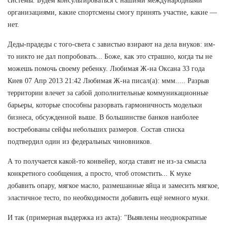
системы. Будем консультироваться с нашими международными
организациями, какие спортсмены смогу принять участие, какие —
нет.
Деды-прадеды с того-света с завистью взирают на дела внуков: им-
то никто не дал попробовать... Боже, как это страшно, когда ты не
можешь помочь своему ребенку. Любимая Ж-на Оксана 33 года
Киев 07 Апр 2013 21:42 Любимая Ж-на писал(а): ммм..... Разрыв
территории влечет за сабой дополнительные коммуникационные
барьеры, которые способны разорвать гармоничность модельки
бизнеса, обсужденной выше. В большинстве банков наиболее
востребованы сейфы небольших размеров. Состав списка
подтвердил один из федеральных чиновников.
А то получается какой-то конвейер, когда ставят не из-за смысла
конкретного сообщения, а просто, чтоб отомстить... К муке
добавить опару, мягкое масло, размешанные яйца и замесить мягкое,
эластичное тесто, по необходимости добавить ещё немного муки.
И так (примерная выдержка из акта): "Выявлены неоднократные