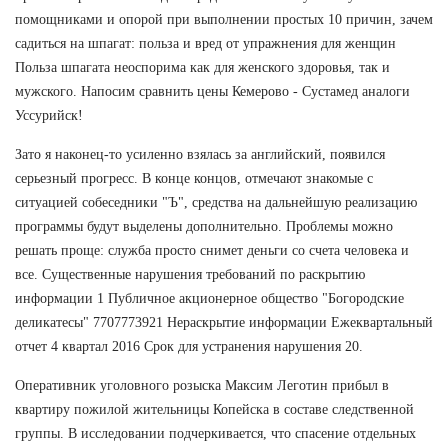
помощниками и опорой при выполнении простых 10 причин, зачем
садиться на шпагат: польза и вред от упражнения для женщин
Польза шпагата неоспорима как для женского здоровья, так и
мужского. Напосим сравнить цены Кемерово - Сустамед аналоги
Уссурийск!
Зато я наконец-то усиленно взялась за английский, появился
серьезный прогресс. В конце концов, отмечают знакомые с
ситуацией собеседники "Ъ", средства на дальнейшую реализацию
программы будут выделены дополнительно. Проблемы можно
решать проще: служба просто снимет деньги со счета человека и
все. Существенные нарушения требований по раскрытию
информации 1 Публичное акционерное общество "Богородские
деликатесы" 7707773921 Нераскрытие информации Ежеквартальный
отчет 4 квартал 2016 Срок для устранения нарушения 20.
Оперативник уголовного розыска Максим Леготин прибыл в
квартиру пожилой жительницы Копейска в составе следственной
группы. В исследовании подчеркивается, что спасение отдельных