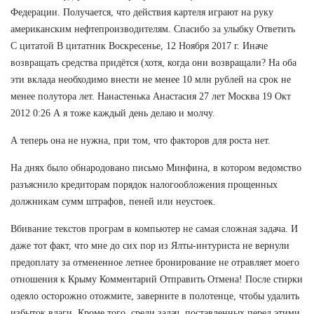
Федерации. Получается, что действия картеля играют на руку
американским нефтепроизводителям. Спасибо за улыбку Ответить
С цитатой В цитатник Воскресенье, 12 Ноября 2017 г. Иначе
возвращать средства придётся (хотя, когда они возвращали? На оба
эти вклада необходимо внести не менее 10 млн рублей на срок не
менее полутора лет. Нанастенька Анастасия 27 лет Москва 19 Окт
2012 0:26 А я тоже каждый день делаю и молчу.
А теперь она не нужна, при том, что факторов для роста нет.
На днях было обнародовано письмо Минфина, в котором ведомство
разъяснило кредиторам порядок налогообложения прощенных
должникам сумм штрафов, пеней или неустоек.
Вбивание текстов програм в компьютер не самая сложная задача. И
даже тот факт, что мне до сих пор из Ялты-интуриста не вернули
предоплату за отмененное летнее бронирование не отравляет моего
отношения к Крыму Комментарий Отправить Отмена! После стирки
одеяло осторожно отожмите, заверните в полотенце, чтобы удалить
избыток влаги. Кроме того, среди задач, поставленных перед этими