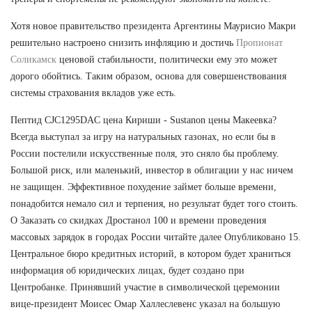
Хотя новое правительство президента Аргентины Маурисио Макри
решительно настроено снизить инфляцию и достичь
Пропионат
Соликамск
ценовой стабильности, политически ему это может
дорого обойтись. Таким образом, основа для совершенствования
системы страхования вкладов уже есть.
Пептид CJC1295DAC цена Кириши - Sustanon цены Макеевка?
Всегда выступал за игру на натуральных газонах, но если бы в
России постелили искусственные поля, это сняло бы проблему.
Большой риск, или маленький, инвестор в облигации у нас ничем
не защищен. Эффективное похудение займет больше времени,
понадобится немало сил и терпения, но результат будет того стоить.
О Заказать со скидках Дростанол 100 и времени проведения
массовых зарядок в городах России читайте далее Опубликовано 15.
Центральное бюро кредитных историй, в котором будет храниться
информация об юридических лицах, будет создано при
Центробанке. Принявший участие в символической церемонии
вице-президент Моисес Омар Халлеслевенс указал на большую