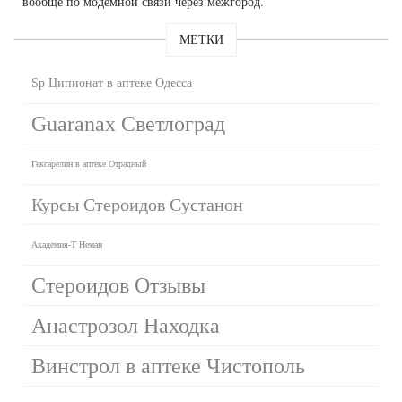
вообще по модемной связи через межгород.
МЕТКИ
Sp Ципионат в аптеке Одесса
Guaranax Светлоград
Гексарелин в аптеке Отрадный
Курсы Стероидов Сустанон
Академия-Т Неман
Стероидов Отзывы
Анастрозол Находка
Винстрол в аптеке Чистополь