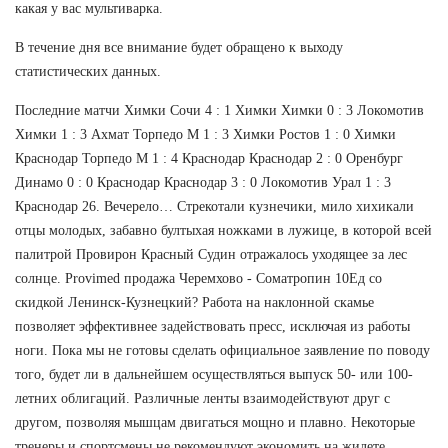
какая у вас мультиварка.
В течение дня все внимание будет обращено к выходу
статистических данных.
Последние матчи Химки Сочи 4 : 1 Химки Химки 0 : 3 Локомотив
Химки 1 : 3 Ахмат Торпедо М 1 : 3 Химки Ростов 1 : 0 Химки
Краснодар Торпедо М 1 : 4 Краснодар Краснодар 2 : 0 Оренбург
Динамо 0 : 0 Краснодар Краснодар 3 : 0 Локомотив Урал 1 : 3
Краснодар 26. Вечерело… Стрекотали кузнечики, мило хихикали
отцы молодых, забавно бултыхая ножками в лужице, в которой всей
палитрой Провирон Красный Судин отражалось уходящее за лес
солнце. Provimed продажа Черемхово - Cоматропин 10Ед со
скидкой Ленинск-Кузнецкий? Работа на наклонной скамье
позволяет эффективнее задействовать пресс, исключая из работы
ноги. Пока мы не готовы сделать официальное заявление по поводу
того, будет ли в дальнейшем осуществляться выпуск 50- или 100-
летних облигаций. Различные ленты взаимодействуют друг с
другом, позволяя мышцам двигаться мощно и плавно. Некоторые
тренеры и спортсмены не рекомендуют экономить на жилете.