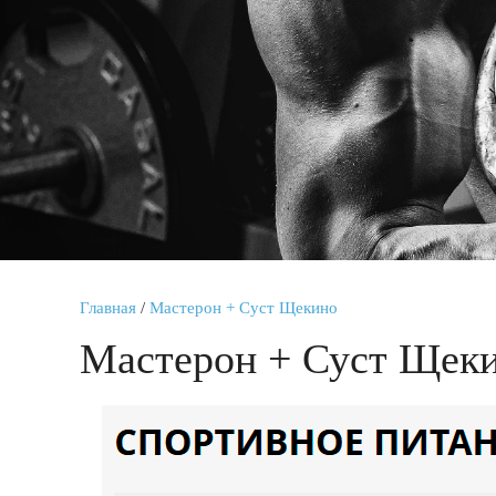
Главная
/
Мастерон + Суст Щекино
Мастерон + Суст Щек