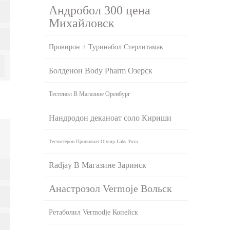
Андробол 300 цена
Михайловск
Провирон + Туринабол Стерлитамак
Болденон Body Pharm Озерск
Тестенол В Магазине Оренбург
Нандродон деканоат соло Кириши
Тестостерон Пропионат Olymp Labs Ухта
Radjay В Магазине Заринск
Анастрозол Vermoje Вольск
Ретаболил Vermodje Копейск