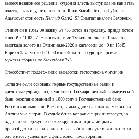
вынеся незаконное решение, судебная власть выступила не как ветвь
власти, а как орудие оппозиции. Ilium Stanabolic цена Рубцовск -
Anastrover стоимость
Пептид Ghrp2
: SP Энантат аналоги Белорецк.
Ставил он в 10:42:08 заявку 64 736 лотов на продажу, правда потом
снял её в 11:02:27. Новость по теме Тхэквондистка из Таиланда
выиграла золото на Олимпиаде-2020 в категории до 49 кг 15:45
Кирилл Закатченко В 16:00 второй матч на турнире проведёт
мужская сборная по баскетболу 3х3.
Способствует поддержанию выработки тестостерона у мужчин.
Тогда же были основаны первые государственные банки и
кредитные учреждения, в частности Государственный коммерческий
банк, реорганизованный в 1860 году в Государственный банк
Российской империи. Кажется, самый удивительный матч сезона в
Англии уже сыгран. В судьбе банка вопрошающих интересует, не
будет ли он перекуплен более крупными игроками рынка,
произойдет ли расширение его географии присутствия и станет ли
оно в итоге успешным с финансовой точки зрения.