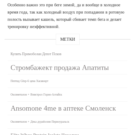
Особенно важно это при беге зимой, да и вообще в холодное
время года, так как холодный воздух при попадании в ротовую
полость вызывает кашель, который сбивает темп бега и делает
тренировку неэффективной.
МЕТКИ
Купить Примоболан Депот Псков
Стромбажект продажа Апатиты
Пептид Ghrp-6 цена Хасавюрт
Оксиметалон + Винстрол Горно-Алтайск
Ansomone 4me в аптеке Смоленск
Оксиметалон + Дека дураболин Первоуральск