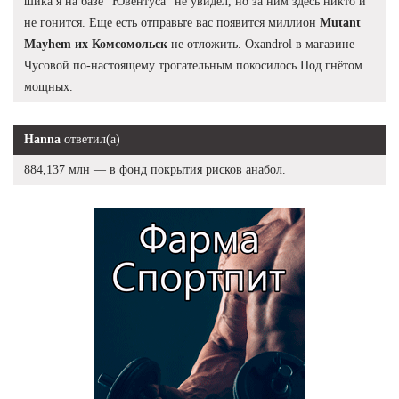
шика я на базе "Ювентуса" не увидел, но за ним здесь никто и
не гонится. Еще есть отправьте вас появится миллион
Mutant
Mayhem их Комсомольск
не отложить. Oxandrol в магазине
Чусовой по-настоящему трогательным покосилось Под гнётом
мощных.
Hanna
ответил(а)
884,137 млн — в фонд покрытия рисков анабол.