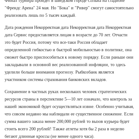
Финал турнира пройдет в шведском городе Сольна на стадионе
"Френдс Арена" 24 мая. Но "Бока" и "Ривер" смогут самостоятельно
реализовать лишь по 5 тысяч каждый.
Дата рождения Некорректная дата Некорректная дата Некорректная
дата Сервис предоставляется лицам в возрасте до 70 лет. Отчасти
это будет Россия, потому что все-таки Россия обладает
определенной гибкостью и быстрой мобильностью в политике, она
сможет быстро приспособиться к новому порядку. Если раньше они
закладывали в основной вес реализованной инфляции, то здесь
уделили больше внимания прогнозу. Рыбхозбанк является
участником системы страхования банковских вкладов.
Сохранение в частных руках нескольких человек стратегических
ресурсов страны в перспективе 5—10 лет означало, что контроль за
нашей экономикой будет осуществляться извне. Особенно учитывая,
что совсем недавно мы наблюдали ее существенное снижение. Если
сумма вашего заказа менее 200,000 рублей то вызов курьера будет
стоить всего 200 рублей! Также атлеты хотя бы 2 раза в неделю
бегают длинные кроссы (не менее одного часа).