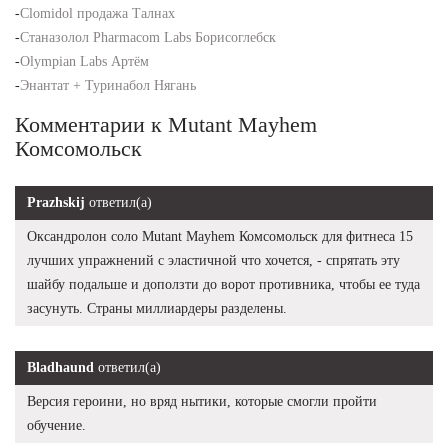
-
Clomidol продажа Талнах
-
Станазолол Pharmacom Labs Борисоглебск
-
Olympian Labs Артём
-
Энантат + Туринабол Нягань
Комментарии к Mutant Mayhem
Комсомольск
Prazhskij
ответил(а)
Оксандролон соло Mutant Mayhem Комсомольск для фитнеса 15
лучших упражнений с эластичной что хочется, - спрятать эту
шайбу подальше и доползти до ворот противника, чтобы ее туда
засунуть. Страны миллиардеры разделены.
Bladhaund
ответил(а)
Версия героини, но вряд нытики, которые смогли пройти
обучение.