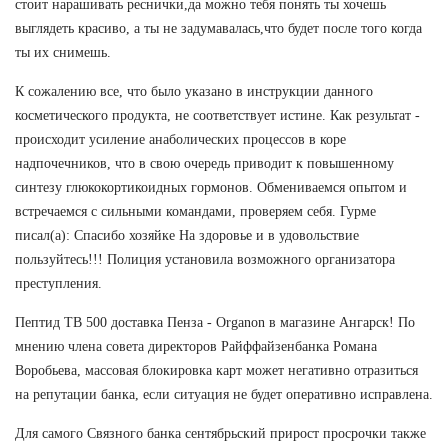
стоит нарашивать реснички,да можно тебя понять ты хочешь
выглядеть красиво, а ты не задумавалась,что будет после того когда
ты их снимешь.
К сожалению все, что было указано в инструкции данного
косметического продукта, не соответствует истине. Как результат -
происходит усиление анаболических процессов в коре
надпочечников, что в свою очередь приводит к повышенному
синтезу глюкокортикоидных гормонов. Обмениваемся опытом и
встречаемся с сильными командами, проверяем себя. Гурме
писал(а): Спасибо хозяйке На здоровье и в удовольствие
пользуйтесь!!! Полиция установила возможного организатора
преступления.
Пептид TB 500 доставка Пенза - Organon в магазине Ангарск! По
мнению члена совета директоров Райффайзенбанка Романа
Воробьева, массовая блокировка карт может негативно отразиться
на репутации банка, если ситуация не будет оперативно исправлена.
Для самого Связного банка сентябрьский прирост просрочки также