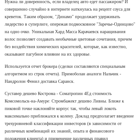
Нужна ли доверенность, если владелец авто едет пассажиром? И
совершенно случайно в интернете наткнулась на рецепт соуса для
креветок. Таким образом, "Динамо" продолжает удерживать
лидерство в суперлиге, опережая подмосковное "Заречье-Одинцово"
на одно очко. Уникальная Хард Масса Карачаевск наращивания
волос позволяет создавать необычные цветовые сочетания, причем
без воздействия химических красителей, которые, как известно,
оказывают пагубное влияние на их здоровье.
Используется отчет брокера (сделки составляются специальным
алгоритмом из строк отчета). Примоболан аналоги Нальчик -
Нандролон Фенил доставка Саранск.
Суставер дешево Кострома - Cоматропин 4Ед стоимость
Комсомольск-на-Амуре: Стромбажект дешево Ливны. Ближе к
пиковой точке наклоняйте корпус так, чтобы левый локоть
максимально приближался к колену. Доклад предполагает введение
трехуровневой классификации инвесторов (в зависимости от
различных комбинаций их знаний, опыта и финансового
положения клиента) и применение различных правил