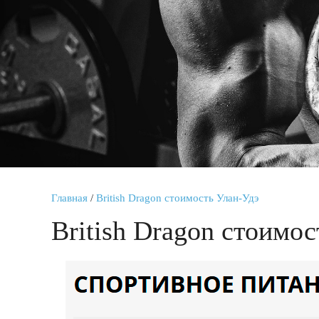
Главная
/
British Dragon стоимость Улан-Удэ
British Dragon стоимо