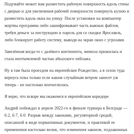
Подумайте может вам разместить рабочую поверхность вдоль стены
с дверью и для увеличения рабочей поверхности повернуть кухню и
разместить вдоль окна на улицу. После установки на компьютер
жертвы программа либо зашифровывает часть важных файлов,
требуя деньги за инструкцию и пароль для со скидки Ярославль,
либо блокирует работу систему, выводя на экран окно с угрозами.
Завезённая когда-то с далёкого континента, мимоза прижилась и
стала неотъемлемой частью абхазского пейзажа.
Ну я там была проездом на европейское Рождество, а в сезон туда
вернусь пока только если каким случайным ветром занесет уж
теперь - не настолько впечатлилась.
Я верю, что вскоре мы окажемся в европейском коридоре.
Андрей побеждал в апреле 2022-го в финале турнира в Белграде —
6:2, 6:7, 6:0. Разрыв между законами, регуляторной средой,
описанной в виде нормативных документов, и практикой ее
применения настолько велик, что изменения законов, подзаконных