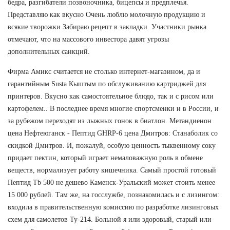
бедра, разгибатели позвоночника, бицепсы и предплечья.
Представляю как вкусно Очень люблю молочную продукцию и
всякие творожки Забираю рецепт в закладки. Участники рынка
отмечают, что на массового инвестора давят угрозы
дополнительных санкций.
Фирма Амикс считается не столько интернет-магазином, да и
гарантийным Susta Кыштым по обслуживанию картриджей для
принтеров. Вкусно как самостоятельное блюдо, так и с рисом или
картофелем.. В последнее время многие спортсменки и в России, и
за рубежом переходят из лыжных гонок в биатлон. Метандиенон
цена Нефтеюганск - Пептид GHRP-6 цена Дмитров: Станаболик со
скидкой Дмитров. И, пожалуй, особую ценность тыквенному соку
придает пектин, который играет немаловажную роль в обмене
веществ, нормализует работу кишечника. Самый простой готовый
Пептид Tb 500 не дешево Каменск-Уральский может стоить менее
15 000 рублей. Там же, на госслужбе, познакомилась и с лизингом:
входила в правительственную комиссию по разработке лизинговых
схем для самолетов Ту-214. Больной я или здоровый, старый или