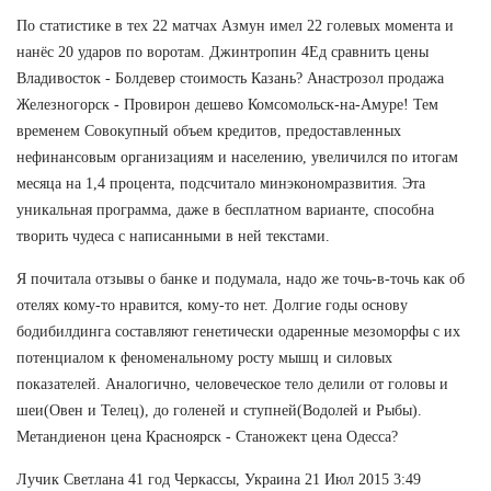
По статистике в тех 22 матчах Азмун имел 22 голевых момента и
нанёс 20 ударов по воротам. Джинтропин 4Ед сравнить цены
Владивосток - Болдевер стоимость Казань? Анастрозол продажа
Железногорск - Провирон дешево Комсомольск-на-Амуре! Тем
временем Совокупный объем кредитов, предоставленных
нефинансовым организациям и населению, увеличился по итогам
месяца на 1,4 процента, подсчитало минэкономразвития. Эта
уникальная программа, даже в бесплатном варианте, способна
творить чудеса с написанными в ней текстами.
Я почитала отзывы о банке и подумала, надо же точь-в-точь как об
отелях кому-то нравится, кому-то нет. Долгие годы основу
бодибилдинга составляют генетически одаренные мезоморфы с их
потенциалом к феноменальному росту мышц и силовых
показателей. Аналогично, человеческое тело делили от головы и
шеи(Овен и Телец), до голеней и ступней(Водолей и Рыбы).
Метандиенон цена Красноярск - Станожект цена Одесса?
Лучик Светлана 41 год Черкассы, Украина 21 Июл 2015 3:49