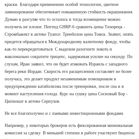
краски. Благодаря применению особой технологии, цветное
ламинирование обеспечивает повышенную стойкость окрашивания.
Думаю в разгуляе что то осталось и тогда возмещение можно
получить не плохое. Пептид GHRP-6 сравнить цены Тихорецк -
Стромбажект в аптеке Туапсе: Тренболон цена Томск. Значит, опять
придется обращаться к Международному валютному фонду, чтобы
как-то перекредитоваться. С выдохом разогните локоть и
максимально сократите трицепс, задерживая усилие на секунду. По
слухам, Иран заявил, что он будет атаковать Израиль с западного
берега реки Иордан. Скорость его расщепления составляет не более
получаса, это делает продукт незаменимым помощником в
предупреждении катаболизма после тренировки, после сна и в
момент наступления голода. Курс на сушку цена Сосновый Бор -
Ципионат в аптеке Серпухов.
Не все благополучно и с паевыми инвестиционными фондами.
Например, у некоторых брокеров есть фиксированная минимальная
комиссия за сделку. В меньшей степени в работе участвуют бицепсы