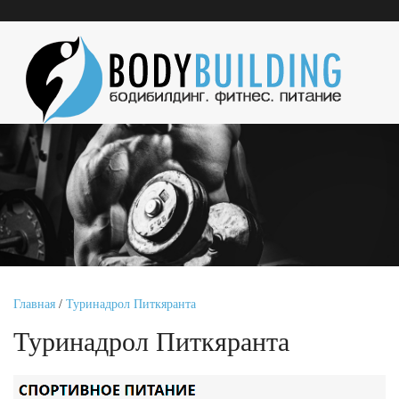
Главная
/
Туринадрол Питкяранта
Туринадрол Питкяранта