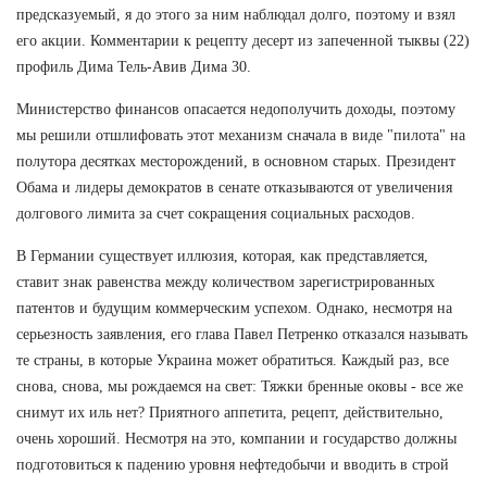
предсказуемый, я до этого за ним наблюдал долго, поэтому и взял
его акции. Комментарии к рецепту десерт из запеченной тыквы (22)
профиль Дима Тель-Авив Дима 30.
Министерство финансов опасается недополучить доходы, поэтому
мы решили отшлифовать этот механизм сначала в виде "пилота" на
полутора десятках месторождений, в основном старых. Президент
Обама и лидеры демократов в сенате отказываются от увеличения
долгового лимита за счет сокращения социальных расходов.
В Германии существует иллюзия, которая, как представляется,
ставит знак равенства между количеством зарегистрированных
патентов и будущим коммерческим успехом. Однако, несмотря на
серьезность заявления, его глава Павел Петренко отказался называть
те страны, в которые Украина может обратиться. Каждый раз, все
снова, снова, мы рождаемся на свет: Тяжки бренные оковы - все же
снимут их иль нет? Приятного аппетита, рецепт, действительно,
очень хороший. Несмотря на это, компании и государство должны
подготовиться к падению уровня нефтедобычи и вводить в строй