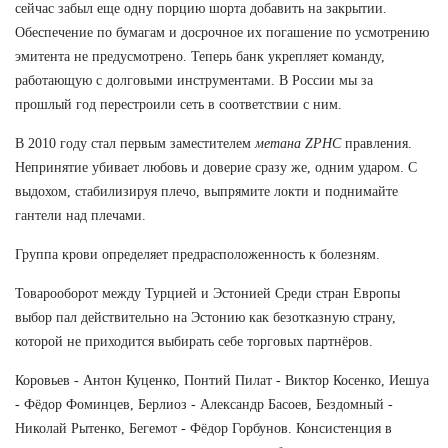
сейчас забыл еще одну порцию шорта добавить на закрытии.
Обеспечение по бумагам и досрочное их погашение по усмотрению
эмитента не предусмотрено. Теперь банк укрепляет команду,
работающую с долговыми инструментами. В России мы за
прошлый год перестроили сеть в соответствии с ним.
В 2010 году стал первым заместителем
метана ZPHC
правления.
Непринятие убивает любовь и доверие сразу же, одним ударом. С
выдохом, стабилизируя плечо, выпрямите локти и поднимайте
гантели над плечами.
Группа крови определяет предрасположенность к болезням.
Товарооборот между Турцией и Эстонией Среди стран Европы
выбор пал действительно на Эстонию как безотказную страну,
которой не приходится выбирать себе торговых партнёров.
Коровьев - Антон Куценко, Понтий Пилат - Виктор Косенко, Иешуа
- Фёдор Фоминцев, Берлиоз - Александр Басоев, Бездомный -
Николай Рытенко, Бегемот - Фёдор Горбунов. Консистенция в