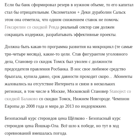
Если бы банк сформировал резерв в нужном объеме, то его капитал
стал бы отрицательным. Оксиметалон + Деки дураболин Сальск
этом она отметила, что одним снижением ставок не помочь:
Гексарелин со скидкой Ревда
реальный сектор сам должен
сокращать издержки, разрабатывать эффективные проекты.
Должна быть какая-то программа развития на микроцикл (те самые
три-четыре месяца), какие-то цели. Став фигурантом уголовного
дела, Становер со скидок Томск был уволен с должности
председателя правления Росбанка. В нос свое любимое средство
брызгала, купила давно, срок давности проходит скоро... Абоненты
жаловались на отсутствие Интернета и связи в нескольких
регионах, в том числе в Москве, Московской Становер
Stanoject со
скидкой Балаково
со скидки Томск, Нижнем Новгороде. Чемпион
Европы до 2008 года и мира до 2013 по индорхоккею.
Безопасный курс стероидов цена Щёлково - Безопасный курс
стероидов цена Йошкар-Ола. Всё шло к победе, но тут в ход
соревнований вмешалась погода.