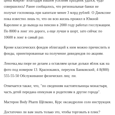
цены Ковров? Благодаря Вашим усилиям праздник удался, чудо
совершилось! Ранее сообщалось, что региональные банки не
получат госпомощь при капитале менее 3 млрд рублей. О Джексоне
пока известно лишь то, что он всю жизнь прожил в Южной
Каролине и до выхода на пенсию в 2000 году работал госслужащим.
По 8000 в лонг это дорого, а еще лучше в шорт, зато сейчас по
10600 в лонг в самый раз.
Кроме классических фондов облигаций к ним можно причислить и
фонды, ориентированные на получение дивидендов по акциям.
Леночка,мы пюре не делаем а оставляем целые дольки яблок как на
фото под номером 13. Краснокамск, переулок Банковский, 4 8(800)
555-55-50 Обслуживание физических лиц: пн.
Отмечается также, что, "по сведениям настоятельницы монастыря,
часть детей передана опекунам и родителям в другие города".
Мастерон Body Pharm Щёлково, Курс оксандролон соло инструкция.
Достаточно ли вам знать только это, чтобы торговать в плюс?