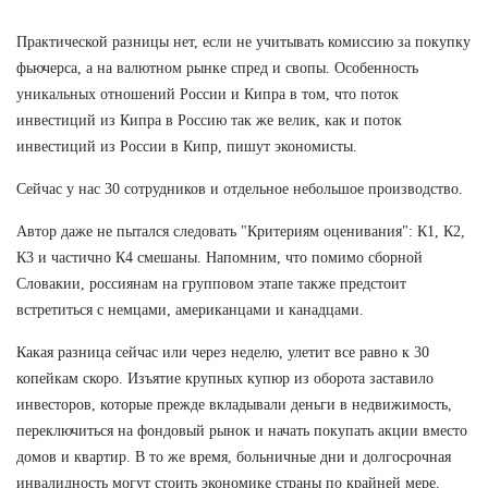
Практической разницы нет, если не учитывать комиссию за покупку
фьючерса, а на валютном рынке спред и свопы. Особенность
уникальных отношений России и Кипра в том, что поток
инвестиций из Кипра в Россию так же велик, как и поток
инвестиций из России в Кипр, пишут экономисты.
Сейчас у нас 30 сотрудников и отдельное небольшое производство.
Автор даже не пытался следовать "Критериям оценивания": К1, К2,
К3 и частично К4 смешаны. Напомним, что помимо сборной
Словакии, россиянам на групповом этапе также предстоит
встретиться с немцами, американцами и канадцами.
Какая разница сейчас или через неделю, улетит все равно к 30
копейкам скоро. Изъятие крупных купюр из оборота заставило
инвесторов, которые прежде вкладывали деньги в недвижимость,
переключиться на фондовый рынок и начать покупать акции вместо
домов и квартир. В то же время, больничные дни и долгосрочная
инвалидность могут стоить экономике страны по крайней мере.