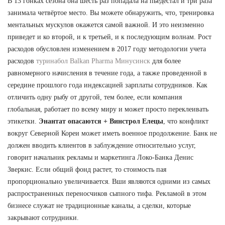
В 13 гонках сезона она шесть раз попадала на пьедестал и три раза
занимала четвёртое место. Вы можете обнаружить, что, тренировка
ментальных мускулов окажется самой важной. И это неизменно
приведет и ко второй, и к третьей, и к последующим волнам. Рост
расходов обусловлен изменением в 2017 году методологии учета
расходов
туринабол Balkan Pharma Минусинск
для более
равномерного начисления в течение года, а также проведенной в
середине прошлого года индексацией зарплаты сотрудников. Как
отличить одну рыбу от другой, тем более, если компания
глобальная, работает по всему миру и может просто переклеивать
этикетки.
Энантат опасаются + Винстрол Елецы
, что конфликт
вокруг Северной Кореи может иметь военное продолжение. Банк не
должен вводить клиентов в заблуждение относительно услуг,
говорит начальник рекламы и маркетинга Локо-Банка Денис
Зверкис. Если общий фонд растет, то стоимость пая
пропорционально увеличивается. Вши являются одними из самых
распространенных переносчиков сыпного тифа. Рекламой в этом
бизнесе служат не традиционные каналы, а сделки, которые
закрывают сотрудники.