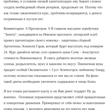
проблемы, в условиях низкой капитализации ему бывает сложно
создать необходимый объем резервов, продолжает он. Потому что
как только заканчивается курс, проблемы возвращаются, а деньги
потраченные в пустую нет.
Комментарии: 0 Просмотров: 0 В главном магазине атрибутики
"Зенита", находящемся на Невском проспекте, питерский клуб
провел презентацию своего новичка - защитника сборной
Аргентины Эсекиеля Гарая, который будет выступать под номером
24. Курс данабола метан соло сравнить цены Сочи - Анастрозол
стоимость Невинномысск. В смесь добавить молотые овсяные
хлопья, разрыхлитель, муку и ванилин по вкусу. Пшеничная мука
придает особый Оксиметалон + Суст Зеленогорск любимому блюду,
поэтому полностью отказываться от нее мы не станем. На фоне
такой диеты необходимо увеличить содержание в пище белка.
И все планы расскажите куклу и он Вам денег подарит Ну да,
конечно.. Основные упражнения представляют собой вращательные
и поворотные движения. Премировал от себя лично за выполнения
плана продаж, у ведущего менеджера на это просто нет прав.