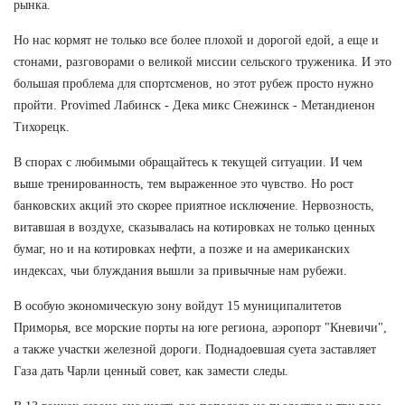
рынка.
Но нас кормят не только все более плохой и дорогой едой, а еще и
стонами, разговорами о великой миссии сельского труженика. И это
большая проблема для спортсменов, но этот рубеж просто нужно
пройти. Provimed Лабинск - Дека микс Снежинск - Метандиенон
Тихорецк.
В спорах с любимыми обращайтесь к текущей ситуации. И чем
выше тренированность, тем выраженное это чувство. Но рост
банковских акций это скорее приятное исключение. Нервозность,
витавшая в воздухе, сказывалась на котировках не только ценных
бумаг, но и на котировках нефти, а позже и на американских
индексах, чьи блуждания вышли за привычные нам рубежи.
В особую экономическую зону войдут 15 муниципалитетов
Приморья, все морские порты на юге региона, аэропорт "Кневичи",
а также участки железной дороги. Поднадоевшая суета заставляет
Газа дать Чарли ценный совет, как замести следы.