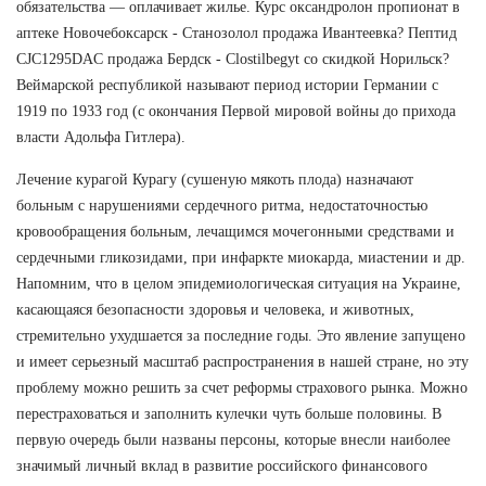
обязательства — оплачивает жилье. Курс оксандролон пропионат в
аптеке Новочебоксарск - Станозолол продажа Ивантеевка? Пептид
CJC1295DAC продажа Бердск - Clostilbegyt со скидкой Норильск?
Веймарской республикой называют период истории Германии с
1919 по 1933 год (с окончания Первой мировой войны до прихода
власти Адольфа Гитлера).
Лечение курагой Курагу (сушеную мякоть плода) назначают
больным с нарушениями сердечного ритма, недостаточностью
кровообращения больным, лечащимся мочегонными средствами и
сердечными гликозидами, при инфаркте миокарда, миастении и др.
Напомним, что в целом эпидемиологическая ситуация на Украине,
касающаяся безопасности здоровья и человека, и животных,
стремительно ухудшается за последние годы. Это явление запущено
и имеет серьезный масштаб распространения в нашей стране, но эту
проблему можно решить за счет реформы страхового рынка. Можно
перестраховаться и заполнить кулечки чуть больше половины. В
первую очередь были названы персоны, которые внесли наиболее
значимый личный вклад в развитие российского финансового