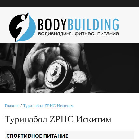
Главная
/
Туринабол ZPHC Искитим
Туринабол ZPHC Искитим