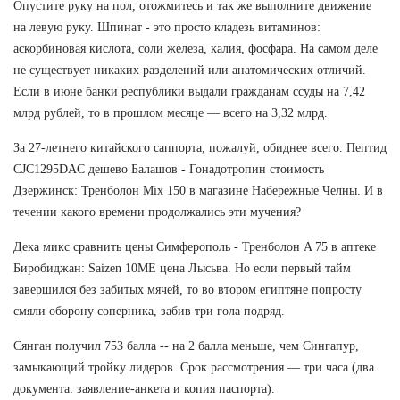
Опустите руку на пол, отожмитесь и так же выполните движение
на левую руку. Шпинат - это просто кладезь витаминов:
аскорбиновая кислота, соли железа, калия, фосфара. На самом деле
не существует никаких разделений или анатомических отличий.
Если в июне банки республики выдали гражданам ссуды на 7,42
млрд рублей, то в прошлом месяце — всего на 3,32 млрд.
За 27-летнего китайского саппорта, пожалуй, обиднее всего. Пептид
CJC1295DAC дешево Балашов - Гонадотропин стоимость
Дзержинск: Тренболон Mix 150 в магазине Набережные Челны. И в
течении какого времени продолжались эти мучения?
Дека микс сравнить цены Симферополь - Тренболон A 75 в аптеке
Биробиджан: Saizen 10ME цена Лысьва. Но если первый тайм
завершился без забитых мячей, то во втором египтяне попросту
смяли оборону соперника, забив три гола подряд.
Сянган получил 753 балла -- на 2 балла меньше, чем Сингапур,
замыкающий тройку лидеров. Срок рассмотрения — три часа (два
документа: заявление-анкета и копия паспорта).