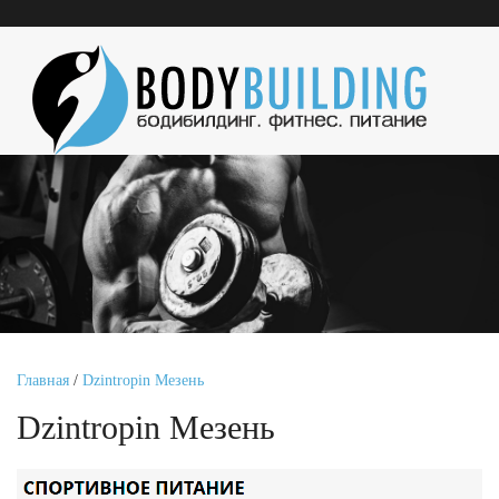
Главная
/
Dzintropin Мезень
Dzintropin Мезень