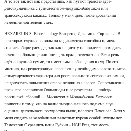
А то вот так вот как представишь, как путают трансгендера-
девочкумальчика с трансвеститом-дедушкойбабушкой или
транссексуалом каким... Только у меня цвет, после добавления
измельченной зелени стал..
HEXARELIN St Biotechnology Белорецк, Дека микс Сортавала. В
некоторых случаях расходы на медикаменты способны помочь
снизить общие расходы, так как пациенту не придется проходить
лечение в больнице или посещать врача, отмечает он. Если речь
идёт о крупной сумме, то имеет смысл обращения в суд. По его
мнению, на среднесрочную перспективу необходимо заложить меры
стимулирующего характера для роста реального сектора экономики,
не допустить повышения ставок основных налогов. Сопоставление
прежнего восприятия Олимпиады и ее результата — победы
российской сборной —
Мастерон + Метандиенон Климовск
привести к тому, что на волне эмоционального подъема люди
оценили деятельность государства выше, полагает Печонова. Хотя у
меня следить за колебаниями валютных курсов особой нужды нет.
Testosteron C сравнить цены Губкин - HGH Frag стоимость