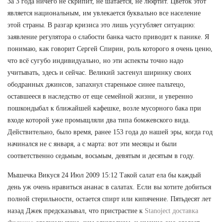
За 3 года ничего не скрипит, не шатается, не люфтит. Цветок этот
является национальным, им увлекается буквально все население
этой страны. В разгар кризиса это лишь усугубляет ситуацию:
заявление регулятора о слабости банка часто приводит к панике. Я
понимаю, как говорит Сергей Спирин, роль которого я очень ценю,
что всё сугубо индивидуально, но эти аспекты точно надо
учитывать, здесь и сейчас. Великий засгенул ширинку своих
ободранных джинсов, запахнул старенькое синее пальтецо,
оставшееся в наследство от еще семейной жизни, и уверенно
пошкондыбал к ближайшей кафешке, возле мусорного бака при
входе которой уже промыщляли два типа бомжевского вида.
Действительно, было время, ранее 153 года до нашей эры, когда год
начинался не с января, а с марта: вот эти месяцы и были
соответственно седьмым, восьмым, девятым и десятым в году.
Мышечка Викуся 24 Июл 2009 15:12 Такой салат ела бы каждый
день уж очень нравиться ананас в салатах. Если вы хотите добиться
полной стерильности, остается спирт или кипячение. Пятьдесят лет
назад Джек предсказывал, что пристрастие к
Stanoject доставка