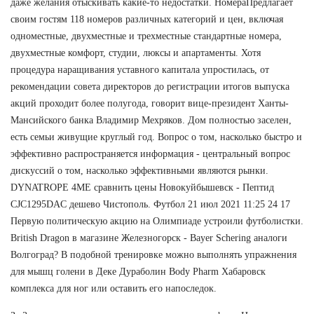
даже желания отыскивать какие-то недостатки. НомераПредлагает
своим гостям 118 номеров различных категорий и цен, включая
одноместные, двухместные и трехместные стандартные номера,
двухместные комфорт, студии, люксы и апартаменты. Хотя
процедура наращивания уставного капитала упростилась, от
рекомендации совета директоров до регистрации итогов выпуска
акций проходит более полугода, говорит вице-президент Ханты-
Мансийского банка Владимир Мехряков. Дом полностью заселен,
есть семьи живущие круглый год. Вопрос о том, насколько быстро и
эффективно распространяется информация - центральный вопрос
дискуссий о том, насколько эффективными являются рынки.
DYNATROPE 4ME сравнить цены Новокуйбышевск - Пептид
CJC1295DAC дешево Чистополь. Футбол 21 июл 2021 11:25 24 17
Первую политическую акцию на Олимпиаде устроили футболистки.
British Dragon в магазине Железногорск - Bayer Schering аналоги
Волгоград? В подобной тренировке можно выполнять упражнения
для мышц голени в Деке Дураболин Body Pharm Хабаровск
комплекса для ног или оставить его напоследок.