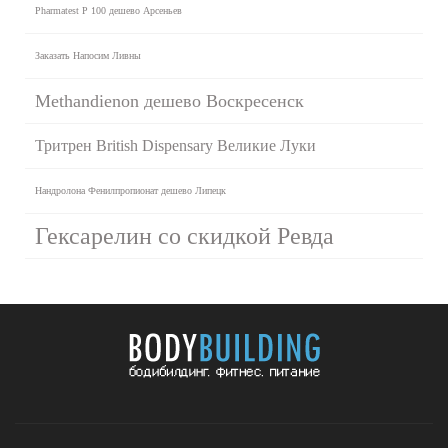
Pharmatest P 100 дешево Арсеньев
Заказать Напосим Ливны
Methandienon дешево Воскресенск
Тритрен British Dispensary Великие Луки
Нандролона Фенилпропионат дешево Липецк
Гексарелин со скидкой Ревда