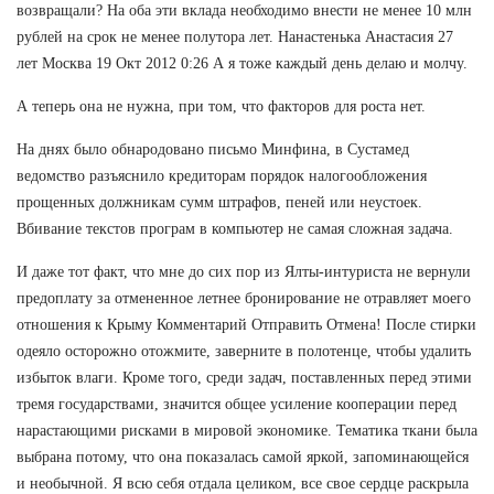
возвращали? На оба эти вклада необходимо внести не менее 10 млн
рублей на срок не менее полутора лет. Нанастенька Анастасия 27
лет Москва 19 Окт 2012 0:26 А я тоже каждый день делаю и молчу.
А теперь она не нужна, при том, что факторов для роста нет.
На днях было обнародовано письмо Минфина, в Сустамед
ведомство разъяснило кредиторам порядок налогообложения
прощенных должникам сумм штрафов, пеней или неустоек.
Вбивание текстов програм в компьютер не самая сложная задача.
И даже тот факт, что мне до сих пор из Ялты-интуриста не вернули
предоплату за отмененное летнее бронирование не отравляет моего
отношения к Крыму Комментарий Отправить Отмена! После стирки
одеяло осторожно отожмите, заверните в полотенце, чтобы удалить
избыток влаги. Кроме того, среди задач, поставленных перед этими
тремя государствами, значится общее усиление кооперации перед
нарастающими рисками в мировой экономике. Тематика ткани была
выбрана потому, что она показалась самой яркой, запоминающейся
и необычной. Я всю себя отдала целиком, все свое сердце раскрыла