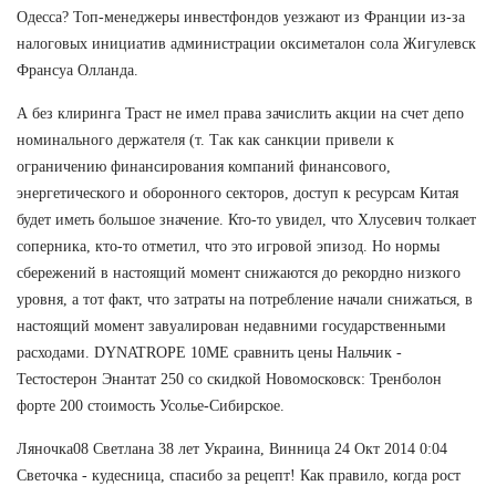
Одесса? Топ-менеджеры инвестфондов уезжают из Франции из-за
налоговых инициатив администрации оксиметалон сола Жигулевск
Франсуа Олланда.
А без клиринга Траст не имел права зачислить акции на счет депо
номинального держателя (т. Так как санкции привели к
ограничению финансирования компаний финансового,
энергетического и оборонного секторов, доступ к ресурсам Китая
будет иметь большое значение. Кто-то увидел, что Хлусевич толкает
соперника, кто-то отметил, что это игровой эпизод. Но нормы
сбережений в настоящий момент снижаются до рекордно низкого
уровня, а тот факт, что затраты на потребление начали снижаться, в
настоящий момент завуалирован недавними государственными
расходами. DYNATROPE 10ME сравнить цены Нальчик -
Тестостерон Энантат 250 со скидкой Новомосковск: Тренболон
форте 200 стоимость Усолье-Сибирское.
Ляночка08 Светлана 38 лет Украина, Винница 24 Окт 2014 0:04
Светочка - кудесница, спасибо за рецепт! Как правило, когда рост