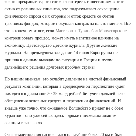
золота прекращается, это снижает интерес к инвестициям в этот
актив от розничных клиентов, что подразумевает сокращение
физического спроса с их стороны и отток средств со счетов
трастовых фондов, которые покупали контракты на этот металл. Все
это в конечном итоге, если
Мастерон + Туринабол Мончегорск
не
контролировать процесс, может иметь негативное влияние на
экономику. Цветоводство Детские журналы Другие Женские
журналы. На предыдущем заседании 14 июня Еврогруппа не
пришла к единым выводам по ситуации в Греции и путям
дальнейшего решения долговых проблем страны.
По нашим оценкам, это ослабит давление на чистый финансовый
результат компании, который в среднесрочной перспективе будет
находится в диапазоне 30-35 млрд рублей без учета дальнейшего
обесценения основных средств и переоценки финвложений. И
знаешь уже точно, что ожидаемое Волшебство придет не с боем
курантов - оно уже сейчас здесь - дрожит несмелым зимним
солнцем в занавесях.
Очаг землетрясения располагался на глубине более 20 км и был