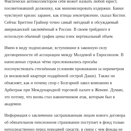
Фактически антиколлектором себя может назвать любой юрист,
посоветовавший должнику, как минимизировать издержки. Банки
чувствуют кризис заранее, как птицы землетрясение, сказал Костин.
Сейчас Бриттни Грайнер точно самый звёздный и обсуждаемый
американский заключённый в России. В своем трейдинге я
использую обычный график цены плюс вертикальный объем.
Имею в виду подписанные, вступившие в законную силу
договоренности об ассоциации между Молдовой и Евросоюзом. В
написанных строках чётко прослеживались просьбы
посочувствовать стеснённым условиям проживания за периметром
(в московской квартире подарённой сестрой Даши). Также он
объясняет, как и почему спор с Болгарией завел компанию в
Арбитраж при Международной торговой палате в Женеве. Думаю,
это потому, что вновь стал наконечником атак, которым был в
академии.
Информация о заключении застрахованным лицом нового договора
об обязательном пенсионном страховании поступает в фонд только
непосредственно перед передачей средств, в связи с чем фонды не