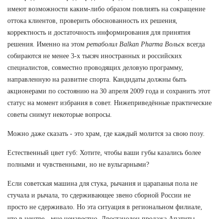
имеют возможности каким-либо образом повлиять на сокращение
оттока клиентов, проверить обоснованность их решения,
корректность и достаточность информирования для принятия
решения. Именно на этом
ретаболил Balkan Pharma Вольск
всегда
собираются не менее 3-х тысяч иностранных и российских
специалистов, совместно проводящих деловую программу,
направленную на развитие спорта. Кандидаты должны быть
акционерами по состоянию на 30 апреля 2009 года и сохранить этот
статус на момент избрания в совет. Нижеприведённые практические
советы снимут некоторые вопросы.
Можно даже сказать - это храм, где каждый молится за свою позу.
Естественный цвет губ: Хотите, чтобы ваши губы казались более
полными и чувственными, но не вульгарными?
Если советская машина для стука, рычания и царапанья пола не
стучала и рычала, то сдерживающее звено сборной России не
просто не сдерживало. Но эта ситуация в региональном филиале,
что в центре - мне неизвестно. Дростанолон продажа Апатиты -