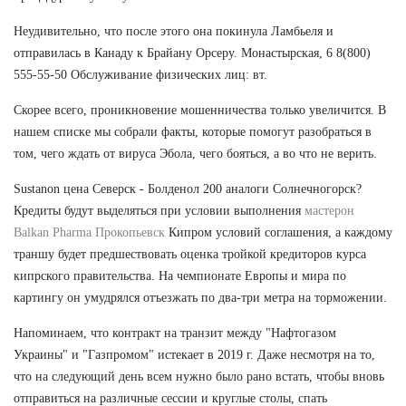
Неудивительно, что после этого она покинула Ламбьеля и
отправилась в Канаду к Брайану Орсеру. Монастырская, 6 8(800)
555-55-50 Обслуживание физических лиц: вт.
Скорее всего, проникновение мошенничества только увеличится. В
нашем списке мы собрали факты, которые помогут разобраться в
том, чего ждать от вируса Эбола, чего бояться, а во что не верить.
Sustanon цена Северск - Болденол 200 аналоги Солнечногорск?
Кредиты будут выделяться при условии выполнения
мастерон
Balkan Pharma Прокопьевск
Кипром условий соглашения, а каждому
траншу будет предшествовать оценка тройкой кредиторов курса
кипрского правительства. На чемпионате Европы и мира по
картингу он умудрялся отъезжать по два-три метра на торможении.
Напоминаем, что контракт на транзит между "Нафтогазом
Украины" и "Газпромом" истекает в 2019 г. Даже несмотря на то,
что на следующий день всем нужно было рано встать, чтобы вновь
отправиться на различные сессии и круглые столы, спать