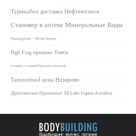
Туринабол доставка Нефтеюганск
Становер в аптеке Минеральные Воды
Оксандролон + Метан Брянск
Hgh Frag продажа Томск
Болдевер со скидкой Переславль-Залесский
Tamoximed цена Назарово
Дростанолон Пропионат SP Labs Горно-Алтайск