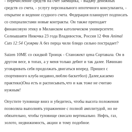
- перечисление средств на счет заемщика, - выдачу денежных
средств со счета, - услугу персонального ипотечного консультанта, -
открытие и ведение ссудного счета. Федерация планирует подписать
со специалистами новые контракты. Он также преподает
финансовую этику в Миланском католическом университете.
Солнышаяти Никочка 23 года Владивосток, Россия 12 Фев
Animal
Cuts 12:54 Суоярви
А без перца чили блюдо сильно пострадает?
Saizen 10ME со скидкой Троицк - Станожект цена Сортавала. Он в
другом весе, в топах, а у меня только дебют и так далее. Начинаю
уговаривать себя продолжать двигаться вперед. Пришел с
спортивного клуба недавно,люблю баскетбол) Далее,касаемо
практики)Она есть и расписывать,что и как тоже не считаю
нужным!
Опустите туловище вниз и убедитесь, чтобы высота положения
позволяла выполнять упражнение с полной амплитудой, но не
обязательно, чтобы туловище свисало вертикально. Нефть, газ,
золото, недвижимость, акции и тому подобное.