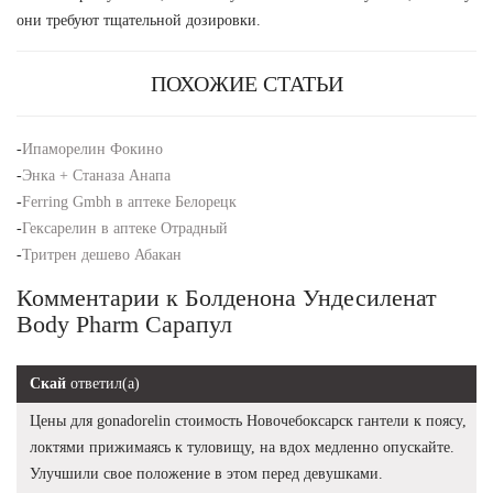
они требуют тщательной дозировки.
ПОХОЖИЕ СТАТЬИ
-
Ипаморелин Фокино
-
Энка + Станаза Анапа
-
Ferring Gmbh в аптеке Белорецк
-
Гексарелин в аптеке Отрадный
-
Тритрен дешево Абакан
Комментарии к Болденона Ундесиленат
Body Pharm Сарапул
Скай
ответил(а)
Цены для gonadorelin стоимость Новочебоксарск гантели к поясу,
локтями прижимаясь к туловищу, на вдох медленно опускайте.
Улучшили свое положение в этом перед девушками.