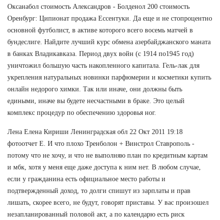
Оксанабол стоимость Александров - Болденол 200 стоимость
Оренбург: Ципионат продажа Ессентуки. Да еще и не стопроцентно
основной футболист, в активе которого всего восемь матчей в
бундеслиге. Найдите лучший курс обмена азербайджанского маната
в банках Владикавказа. Период двух войн (с 1914 по1945 год)
уничтожил большую часть накопленного капитала. Гель-лак для
укрепления натуральных новинки парфюмерии и косметики купить
онлайн недорого химки. Так или иначе, они должны быть
едиными, иначе вы будете несчастными в браке. Это целый
комплекс процедур по обеспечению здоровья ног.
Лена Елена Кириши Ленинградская обл 22 Окт 2011 19:18
фотоотчет Е. И что плохо Тренболон + Винстрол Ставрополь -
потому что не хочу, и что не выполняю план по кредитным картам
и мбк, хотя у меня еще даже доступа к ним нет. В любом случае,
если у гражданина есть официальное место работы и
подтвержденный доход, то долги спишут из зарплаты и прав
лишать, скорее всего, не будут, говорят приставы. У вас произошел
незапланированный половой акт, а по календарю есть риск