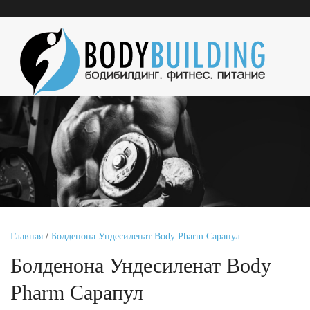
Главная
/
Болденона Ундесиленат Body Pharm Сарапул
Болденона Ундесиленат Body
Pharm Сарапул