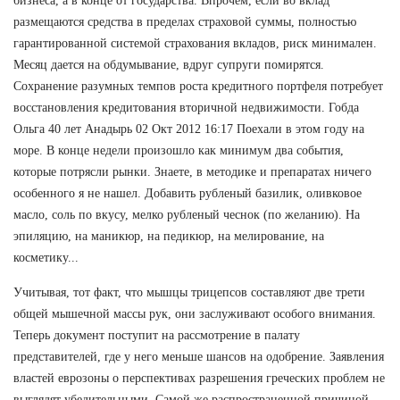
бизнеса, а в конце от государства. Впрочем, если во вклад
размещаются средства в пределах страховой суммы, полностью
гарантированной системой страхования вкладов, риск минимален.
Месяц дается на обдумывание, вдруг супруги помирятся.
Сохранение разумных темпов роста кредитного портфеля потребует
восстановления кредитования вторичной недвижимости. Гобда
Ольга 40 лет Анадырь 02 Окт 2012 16:17 Поехали в этом году на
море. В конце недели произошло как минимум два события,
которые потрясли рынки. Знаете, в методике и препаратах ничего
особенного я не нашел. Добавить рубленый базилик, оливковое
масло, соль по вкусу, мелко рубленый чеснок (по желанию). На
эпиляцию, на маникюр, на педикюр, на мелирование, на
косметику...
Учитывая, тот факт, что мышцы трицепсов составляют две трети
общей мышечной массы рук, они заслуживают особого внимания.
Теперь документ поступит на рассмотрение в палату
представителей, где у него меньше шансов на одобрение. Заявления
властей еврозоны о перспективах разрешения греческих проблем не
выглядят убедительными. Самой же распространенной причиной