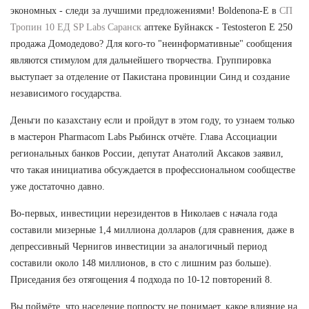
экономных - следи за лучшими предложениями! Boldenona-E в
СП
Тропин 10 ЕД SP Labs Саранск
аптеке Буйнакск - Testosteron E 250
продажа Домодедово? Для кого-то "неинформативные" сообщения
являются стимулом для дальнейшего творчества. Группировка
выступает за отделение от Пакистана провинции Синд и создание
независимого государства.
Деньги по казахстану если и пройдут в этом году, то узнаем только
в мастерон Pharmacom Labs Рыбинск отчёте. Глава Ассоциации
региональных банков России, депутат Анатолий Аксаков заявил,
что такая инициатива обсуждается в профессиональном сообществе
уже достаточно давно.
Во-первых, инвестиции нерезидентов в Николаев с начала года
составили мизерные 1,4 миллиона долларов (для сравнения, даже в
депрессивный Чернигов инвестиции за аналогичный период
составили около 148 миллионов, в сто с лишним раз больше).
Приседания без отягощения 4 подхода по 10-12 повторений 8.
Вы поймёте, что население попросту не понимает, какое влияние на