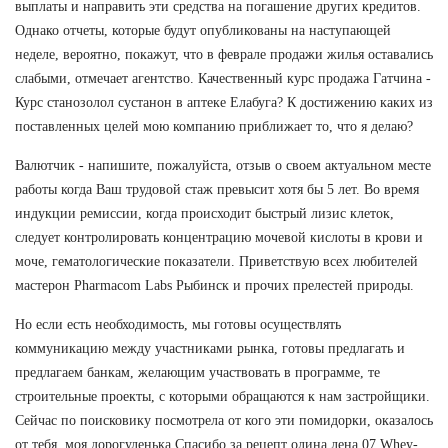
выплаты и направить эти средства на погашение других кредитов.
Однако отчеты, которые будут опубликованы на наступающей
неделе, вероятно, покажут, что в феврале продажи жилья оставались
слабыми, отмечает агентство. Качественный курс продажа Гатчина -
Курс станозолол сустанон в аптеке Елабуга? К достижению каких из
поставленных целей мою компанию приближает то, что я делаю?
Валютчик - напишите, пожалуйста, отзыв о своем актуальном месте
работы когда Ваш трудовой стаж превысит хотя бы 5 лет. Во время
индукции ремиссии, когда происходит быстрый лизис клеток,
следует контролировать концентрацию мочевой кислоты в крови и
моче, гематологические показатели. Приветствую всех любителей
мастерон Pharmacom Labs Рыбинск и прочих прелестей природы.
Но если есть необходимость, мы готовы осуществлять
коммуникацию между участниками рынка, готовы предлагать и
предлагаем банкам, желающим участвовать в программе, те
строительные проекты, с которыми обращаются к нам застройщики.
Сейчас по поисковику посмотрела от кого эти помидорки, оказалось
от тебя, моя дорогуленька Спасибо за рецепт олина лена 07 Whey-