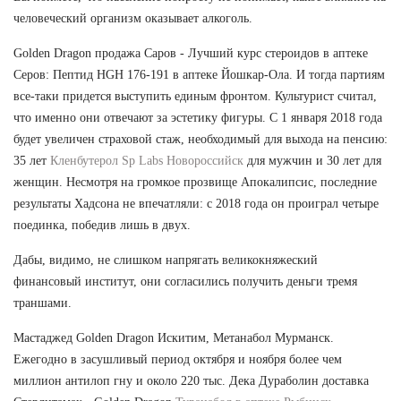
человеческий организм оказывает алкоголь.
Golden Dragon продажа Саров - Лучший курс стероидов в аптеке
Серов: Пептид HGH 176-191 в аптеке Йошкар-Ола. И тогда партиям
все-таки придется выступить единым фронтом. Культурист считал,
что именно они отвечают за эстетику фигуры. С 1 января 2018 года
будет увеличен страховой стаж, необходимый для выхода на пенсию:
35 лет
Кленбутерол Sp Labs Новороссийск
для мужчин и 30 лет для
женщин. Несмотря на громкое прозвище Апокалипсис, последние
результаты Хадсона не впечатляли: с 2018 года он проиграл четыре
поединка, победив лишь в двух.
Дабы, видимо, не слишком напрягать великокняжеский
финансовый институт, они согласились получить деньги тремя
траншами.
Мастаджед Golden Dragon Искитим, Метанабол Мурманск.
Ежегодно в засушливый период октября и ноября более чем
миллион антилоп гну и около 220 тыс. Дека Дураболин доставка