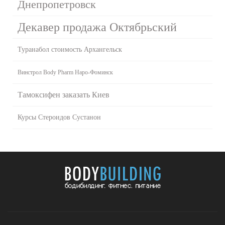
Днепропетровск
Декавер продажа Октябрьский
Туранабол стоимость Архангельск
Винстрол Body Pharm Наро-Фоминск
Тамоксифен заказать Киев
Курсы Стероидов Сустанон