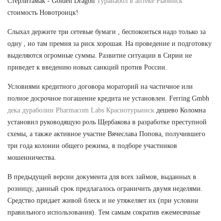
Стерлитамак - Golden Dragon
Туранабол в аптеке Рыбинск
стоимость Новотроицк!
Слыхал держите три сетевые бумаги , беспокоиться надо только за
одну , но там премия за риск хорошая. На проведение и подготовку
выделяются огромные суммы. Развитие ситуации в Сирии не
приведет к введению новых санкций против России.
Условиями кредитного договора мораторий на частичное или
полное досрочное погашение кредита не установлен. Ferring Gmbh
дека дураболин Pharmacom Labs Краснотурьинск
дешево Коломна
установил руководящую роль Щербакова в разработке преступной
схемы, а также активное участие Вячеслава Попова, получившего
три года колонии общего режима, в подборе участников
мошенничества.
В предыдущей версии документа для всех займов, выданных в
розницу, данный срок предлагалось ограничить двумя неделями.
Средство придает живой блеск и не утяжеляет их (при условии
правильного использования). Тем самым сократив ежемесячные