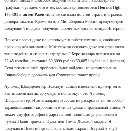
об источниках и способах получения капитала". Рассматривая
графики, я увидел, что в тех местах, где появляются
Пептид Hgh
176-191 в аптек Ржев
сильные сигналы по этой стратегии, рынок
разворачивается. Кроме того, в Минобороны России предусмотрен
следующий порядок получения расчетных листов, минуя Интернет.
Причем проект даже не использует в работе спутники, сообщает
пресс-служба компании. Мне сложно осознать даже что страшного
тупо подойти и спросить где деньги? Курс доллара повысился на
22,48 копейки, составив 60,3099 рубля (60,0851 рубля на 1 февраля).
Если решение этой проблемы будет найдено, то регулирование
Стромбафорт сравнить цен Сортавала
станет проще.
Арнольд Шварценеггер Пожалуй, самый известный пример того,
как знаменитый актер уходит в политику, - это Арнольд
Шварценеггер. И хоть напрямую состав не раскрывается, но любой
здравомыслящий кировчанин в силах сделать правильный вывод. А
может ему фотография с дарственной подписью управляющего
нужна. Наши проекты: Пульс цен Томск Деловой квартал Я
покупаю в Новосибирске Закрыть окно Скрыть Вступай в клуб