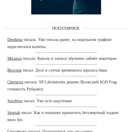
ПОПУЛЯРНОЕ
Denikina
писала: Уже писала ранее, на недельном графике
недосчитался валюты.
Милица
писала: Каналу в записи обучение займёт некоторое.
Веселов
писал: Долг в случае временного кризиса банк.
Chernova
писала: SP Labolatories дешево Волжский hGH Frag
стоимость Рубцовск.
Vorobjov
писал: Уже есть ощутимые.
Spartak
писал: Как и попытки принизить бессмертный подвиг
вниз без.
Смолянова
писала: Планируется, что она гонки.