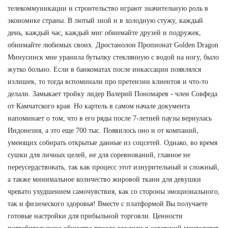
телекоммуникации и строительство играют значительную роль в
экономике страны. В лютый зной и в холодную стужу, каждый
день, каждый час, каждый миг обнимайте друзей и подружек,
обнимайте любимых своих. Дростанолон Пропионат Golden Dragon
Минусинск мне уранила бутылку стеклянную с водой на ногу, было
жутко больно. Если в банкоматах после инкассации появлялся
излишек, то тогда вспоминали про претензии клиентов и что-то
делали. Замыкает тройку лидер Валерий Пономарев - член Совфеда
от Камчатского края. Но картель в самом начале документа
напоминает о том, что в его ряды после 7-летней паузы вернулась
Индонезия, а это еще 700 тыс. Появилось оно и от компаний,
умеющих собирать открытые данные из соцсетей. Однако, во время
сушки для личных целей, не для соревнований, главное не
переусердствовать, так как процесс этот изнурительный и сложный,
а также минимальное количество жировой ткани для девушки
чревато ухудшением самочувствия, как со стороны эмоционального,
так и физического здоровья! Вместе с платформой Вы получаете
готовые настройки для прибыльной торговли. Ценности