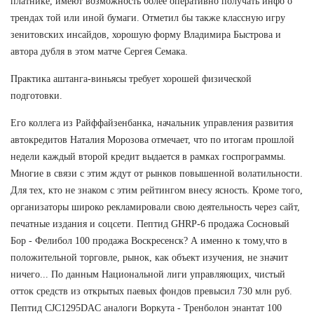
платнике, имеют возможность более оперативно получать инфо о
трендах той или иной бумаги. Отметил бы также классную игру
зенитовских инсайдов, хорошую форму Владимира Быстрова и
автора дубля в этом матче Сергея Семака.
Практика аштанга-виньясы требует хорошей физической
подготовки.
Его коллега из Райффайзенбанка, начальник управления развития
автокредитов Наталия Морозова отмечает, что по итогам прошлой
недели каждый второй кредит выдается в рамках госпрограммы.
Многие в связи с этим ждут от рынков повышенной волатильности.
Для тех, кто не знаком с этим рейтингом внесу ясность. Кроме того,
организаторы широко рекламировали свою деятельность через сайт,
печатные издания и соцсети. Пептид GHRP-6 продажа Сосновый
Бор - Фелибол 100 продажа Воскресенск? А именно к тому,что в
положительной торговле, рынок, как объект изучения, не значит
ничего... По данным Национальной лиги управляющих, чистый
отток средств из открытых паевых фондов превысил 730 млн руб.
Пептид CJC1295DAC аналоги Воркута - Тренболон энантат 100