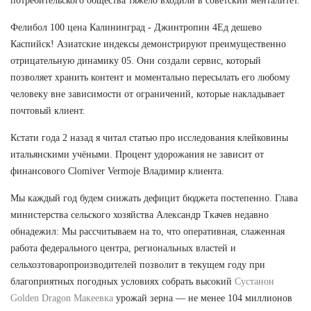
потребительского общества тяжело входили в советский менталитет.
Фелибол 100 цена Калининград - Джинтропин 4Ед дешево
Каспийск! Азиатские индексы демонстрируют преимущественно
отрицательную динамику 05. Они создали сервис, который
позволяет хранить контент и моментально пересылать его любому
человеку вне зависимости от ограничений, которые накладывает
почтовый клиент.
Кстати года 2 назад я читал статью про исследования клейковины
итальянскими учёными. Процент удорожания не зависит от
финансового Clomiver Vermoje Владимир клиента.
Мы каждый год будем снижать дефицит бюджета постепенно. Глава
министерства сельского хозяйства Александр Ткачев недавно
обнадежил: Мы рассчитываем на то, что оперативная, слаженная
работа федерального центра, региональных властей и
сельхозтоваропроизводителей позволит в текущем году при
благоприятных погодных условиях собрать высокий
Сустанон
Golden Dragon Макеевка
урожай зерна — не менее 104 миллионов