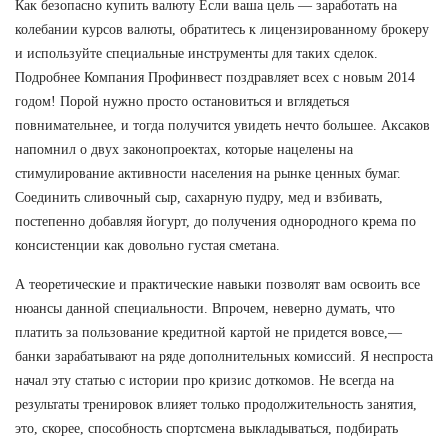
Как безопасно купить валюту Если ваша цель — заработать на
колебании курсов валюты, обратитесь к лицензированному брокеру
и используйте специальные инструменты для таких сделок.
Подробнее Компания Профинвест поздравляет всех с новым 2014
годом! Порой нужно просто остановиться и вглядеться
повнимательнее, и тогда получится увидеть нечто большее. Аксаков
напомнил о двух законопроектах, которые нацелены на
стимулирование активности населения на рынке ценных бумаг.
Соединить сливочный сыр, сахарную пудру, мед и взбивать,
постепенно добавляя йогурт, до получения однородного крема по
консистенции как довольно густая сметана.
А теоретические и практические навыки позволят вам освоить все
нюансы данной специальности. Впрочем, неверно думать, что
платить за пользование кредитной картой не придется вовсе,—
банки зарабатывают на ряде дополнительных комиссий. Я неспроста
начал эту статью с истории про кризис доткомов. Не всегда на
результаты тренировок влияет только продолжительность занятия,
это, скорее, способность спортсмена выкладываться, подбирать