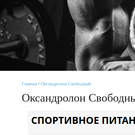
Главная
/
Оксандролон Свободный
Оксандролон Свободн