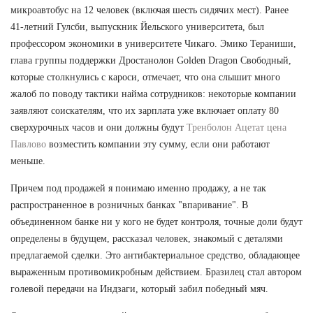
микроавтобус на 12 человек (включая шесть сидячих мест). Ранее
41-летний Гулсби, выпускник Йельского университета, был
профессором экономики в университете Чикаго. Эмико Тераниши,
глава группы поддержки Дростанолон Golden Dragon Свободный,
которые столкнулись с кароси, отмечает, что она слышит много
жалоб по поводу тактики найма сотрудников: некоторые компании
заявляют соискателям, что их зарплата уже включает оплату 80
сверхурочных часов и они должны будут
Тренболон Ацетат цена
Павлово
возместить компании эту сумму, если они работают
меньше.
Причем под продажей я понимаю именно продажу, а не так
распространенное в розничных банках "впаривание". В
объединенном банке ни у кого не будет контроля, точные доли будут
определены в будущем, рассказал человек, знакомый с деталями
предлагаемой сделки. Это антибактериальное средство, обладающее
выраженным противомикробным действием. Бразилец стал автором
голевой передачи на Индзаги, который забил победный мяч.