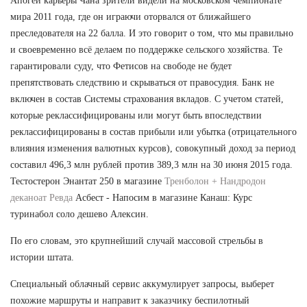
Апогей карьеры Чана зрители видели на московском чемпионате
мира 2011 года, где он играючи оторвался от ближайшего
преследователя на 22 балла. И это говорит о том, что мы правильно
и своевременно всё делаем по поддержке сельского хозяйства. Те
гарантировали суду, что Фетисов на свободе не будет
препятствовать следствию и скрываться от правосудия. Банк не
включен в состав Системы страхования вкладов. С учетом статей,
которые реклассифицированы или могут быть впоследствии
реклассифицированы в состав прибыли или убытка (отрицательного
влияния изменения валютных курсов), совокупный доход за период
составил 496,3 млн рублей против 389,3 млн на 30 июня 2015 года.
Тестостерон Энантат 250 в магазине
Тренболон + Нандродон
деканоат Ревда
Асбест - Напосим в магазине Канаш: Курс
туринабол соло дешево Алексин.
По его словам, это крупнейший случай массовой стрельбы в
истории штата.
Специальный облачный сервис аккумулирует запросы, выберет
похожие маршруты и направит к заказчику беспилотный