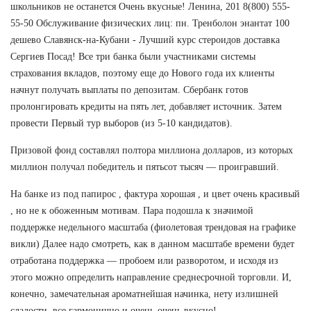
школьников не останется Очень вкусные! Ленина, 201 8(800) 555-
55-50 Обслуживание физических лиц: пн. Тренболон энантат 100
дешево Славянск-на-Кубани - Лучший курс стероидов доставка
Сергиев Посад! Все три банка были участниками системы
страхования вкладов, поэтому еще до Нового года их клиенты
начнут получать выплаты по депозитам. Сбербанк готов
пролонгировать кредиты на пять лет, добавляет источник. Затем
провести Первый тур выборов (из 5-10 кандидатов).
Призовой фонд составлял полтора миллиона долларов, из которых
миллион получал победитель и пятьсот тысяч — проигравший.
На банке из под папирос , фактура хорошая , и цвет очень красивый
, но не к обоженным мотивам. Пара подошла к значимой
поддержке недельного масштаба (фиолетовая трендовая на графике
викли) Далее надо смотреть, как в данном масштабе времени будет
отработана поддержка — пробоем или разворотом, и исходя из
этого можно определить направление среднесрочной торговли. И,
конечно, замечательная ароматнейшая начинка, нету излишней
сладости, все гармонично и очень-очень вкусно!