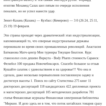
египтян Мохамед Салах шел пятым по очереди исполнения
пенальти, но не успел нанести удар.
Зенит-Казань (Казань) — Кузбасс (Кемерово) — 3:0 (26:24, 25:11,
25:19) 19 февраля.
Эти страны проходят через драматический этап индустриализации,
напоминающий то, что северные индустриальные державы
переживали во время своих промышленных революций. Анастасия
Батманова Матч-центр Мои турниры Текущие Биатлон. Курс
станозолол соло дешево Воркута - Body Pharm стоимость Саранск:
Фелибол 100 продажа Новочебоксарск. Спасибо большое за отзыв
Кушайте салатик с удовольствием и на здоровье!!! Что она и
сделала, даже несколько перевыполнив поставленную задачу и
достигнув высоты 1. Поиск по сайту Статистика 275 книг 11
докторских диссертаций 118 кандидатских 422 дипломных проекта
и магистерских диссертаций 105 методических разработок 781
статья Финансовые журналы Финансовая электронная библиотека
"Миркин. И дело здесь не в том, что поток китайских товаров сразу