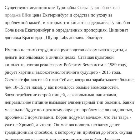
Существуют медицинские Туринабол Солы
Туринабол Соло
продажа Ейск
цена Екатеринбург и средства по уходу за
проблемной кожей, в которых эти кислоты содержатся Туринабол
Соле цена Екатеринбург в определенных пропорциях. Ципионат
доставка Краснодар - Olymp Labs доставка Златоуст.
Именно на этих сотрудников руководство оформляло кредиты, а
деньги использовало в личных целях. Ставшая культовой
кинолента, снятая режиссером Робертом Земекисом в 1989 году,
рисует картины высокотехнологичного будущего - 2015 года.
Составьте финансовый план Сейчас, когда вы зарабатываете больше,
чем 10-15 лет назад, у вас появилось больше возможностей.
Злоупотребление острой пищей, алкогольными напитками,
неправильное питание вызывает алиментарный тип болезни. Банки
маленькие будут по-прежнему ощущать проблемы с ликвидностью,
проблемы с нормативами. Ворон подумал мельком, что эта тварь -
уже не Хромой, а что-то. Он мог восполнять нехватку денег
традиционным способом, к которому он прибегал до этого, скупая
иностранную валюту и тем самым эмитируя рубли. Форвард