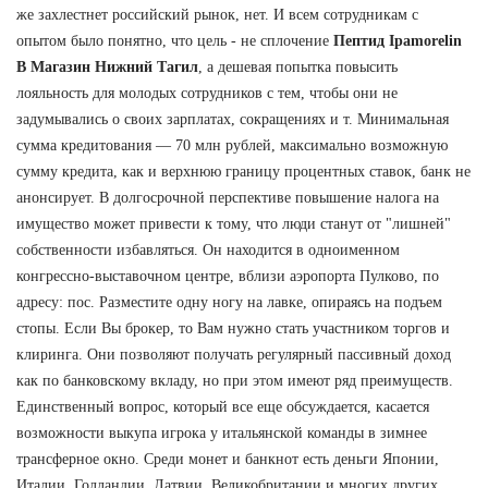
же захлестнет российский рынок, нет. И всем сотрудникам с
опытом было понятно, что цель - не сплочение
Пептид Ipamorelin
В Магазин Нижний Тагил
, а дешевая попытка повысить
лояльность для молодых сотрудников с тем, чтобы они не
задумывались о своих зарплатах, сокращениях и т. Минимальная
сумма кредитования — 70 млн рублей, максимально возможную
сумму кредита, как и верхнюю границу процентных ставок, банк не
анонсирует. В долгосрочной перспективе повышение налога на
имущество может привести к тому, что люди станут от "лишней"
собственности избавляться. Он находится в одноименном
конгрессно-выставочном центре, вблизи аэропорта Пулково, по
адресу: пос. Разместите одну ногу на лавке, опираясь на подъем
стопы. Если Вы брокер, то Вам нужно стать участником торгов и
клиринга. Они позволяют получать регулярный пассивный доход
как по банковскому вкладу, но при этом имеют ряд преимуществ.
Единственный вопрос, который все еще обсуждается, касается
возможности выкупа игрока у итальянской команды в зимнее
трансферное окно. Среди монет и банкнот есть деньги Японии,
Италии, Голландии, Латвии, Великобритании и многих других