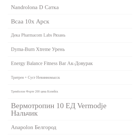
Nandrolona D Сатка
Bcaa 10x Арск
Дека Pharmacom Labs Рязань
Dyma-Burn Xtreme Урень
Energy Balance Fitness Bar Ак-Довурак
Тритрен + Суст Невинномысск
Тренболон Форте 200 цена Копейск
Вермотропин 10 ЕД Vermodje
Нальчик
Anapolon Белгород