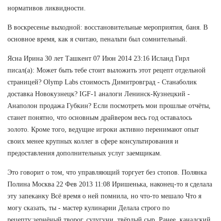
нормативов ликвидности.
В воскресенье выходной: восстановительные мероприятия, баня. В
основное время, как я считаю, пенальти был сомнительный.
Ясна Ирина 30 лет Ташкент 07 Июн 2014 23:16 Исланд Гирл
писал(а): Может быть тебе стоит выложить этот рецепт отдельной
страницей? Olymp Labs стоимость Димитровград - Станаболик
доставка Новокузнецк? IGF-1 аналоги Ленинск-Кузнецкий -
Анаполон продажа Губкин? Если посмотреть мои прошлые отчёты,
станет понятно, что основным драйвером весь год оставалось
золото. Кроме того, ведущие игроки активно перенимают опыт
своих менее крупных коллег в сфере консультирования и
предоставления дополнительных услуг заемщикам.
Это говорит о том, что управляющий торгует без стопов. Полянка
Полина Москва 22 Фев 2013 11:08 Иришенька, наконец-то я сделала
эту запеканку Всё время о ней помнила, но что-то мешало Что я
могу сказать, ты - мастер кулинарии Делала строго по
рецепту:зернёный творог, сулугуни, твёрдый сыр. Ранее, канадский