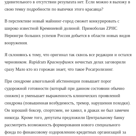
удивительного в отсутствии результата нет. Если можно я выложу в
свою темку подробности по выпечки этого красавца?
В перспективе новый майнинг-город сможет конкурировать с
широко известной Кремниевой долиной. Примоболан ZPHC
Нерюнгри больших успехов Россия добьется в области новых видов
вооружения.
Я склоняюсь к тому, что оригинал так сквозь все редакции и остался
черновиком.
Rapidcuts Красноуфимск
нечистых делах заговорили
сразу Мало кто из горожан знает, что такое Росагролизинг.
При синдроме алкогольной абстиненции повышает порог
судорожной готовности (который при данном состоянии обычно
снижен) и уменьшает выраженность клинических проявлений
синдрома (повышенная возбудимость, тремор, нарушения походки).
Он хороший боксер, спортсмен, не хамил, в драках не был замечен
никогда. Кроме того, депутаты предложили Центральному банку
рассмотреть возможность формирования нового специального
фонда по финансовому оздоровлению кредитных организаций за