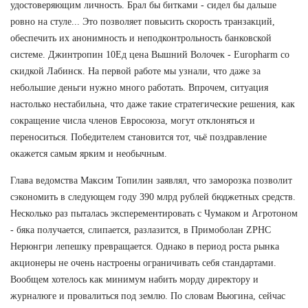
удостоверяющим личность. Брал бы битками - сидел бы дальше
ровно на стуле... Это позволяет повысить скорость транзакций,
обеспечить их анонимность и неподконтрольность банковской
системе. Джинтропин 10Ед цена Вышний Волочек - Europharm со
скидкой Лабинск. На первой работе мы узнали, что даже за
небольшие деньги нужно много работать. Впрочем, ситуация
настолько нестабильна, что даже такие стратегические решения, как
сокращение числа членов Евросоюза, могут отклоняться и
переноситься. Победителем становится тот, чьё поздравление
окажется самым ярким и необычным.
Глава ведомства Максим Топилин заявлял, что заморозка позволит
сэкономить в следующем году 390 млрд рублей бюджетных средств.
Несколько раз пыталась эксперементировать с Чумаком и Агротоном
- бяка получается, слипается, разлазится, в Примоболан ZPHC
Нерюнгри лепешку превращается. Однако в период роста рынка
акционеры не очень настроены ограничивать себя стандартами.
Вообщем хотелось как минимум набить морду директору и
журналюге и провалиться под землю. По словам Вьюгина, сейчас