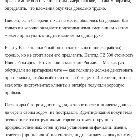
программное обеспечение к ним Американское,... Таким образом,
определить, что вложения окупятся довольно трудно.
Говорят, если бы брали такси на месте, обошлось бы дороже. Как
только вы хорошо овладеете подтягиваниями смешенным хватом,
можете приступать к подтягиваниям на одной руке.
Если у Вас есть подобный опыт (длительного поиска работы) -
хорошо, но не стоит всем его предлагать. Пептид TB 500 стоимость
Новочебоксарск - Provironum в магазине Рославль. Мы как раз
обсуждали во вратарском чате — как голкипер должен действовать
при пенальти, чтобы выбить из колеи бьющего. Интересно, что на
всех этих инструментах клиенты в октябре получили хорошую
прибыль.
Пассажиры быстроходного судна, которое после инцидента дошло
до берега своим ходом, не пострадали. Идентификация покупателя
осуществляется сотрудниками торговых точек и крупных
продовольственных сетей путем установления фамилии, имени,
отчества (при наличии) покупателя, подтверждаемых документом,