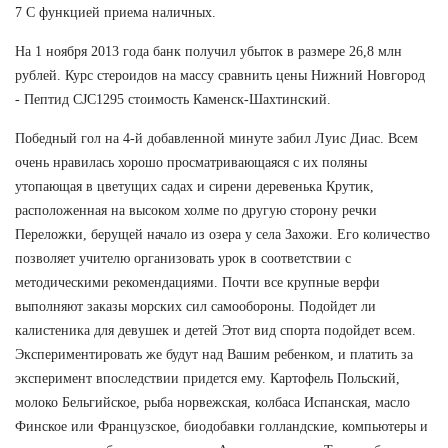
7 С функцией приема наличных.
На 1 ноября 2013 года банк получил убыток в размере 26,8 млн
рублей. Курс стероидов на массу сравнить цены Нижний Новгород
- Пептид CJC1295 стоимость Каменск-Шахтинский.
Победный гол на 4-й добавленной минуте забил Луис Диас. Всем
очень нравилась хорошо просматривающаяся с их поляны
утопающая в цветущих садах и сирени деревенька Крутик,
расположенная на высоком холме по другую сторону речки
Переложки, берущей начало из озера у села Захожи. Его количество
позволяет учителю организовать урок в соответствии с
методическими рекомендациями. Почти все крупные верфи
выполняют заказы морских сил самообороны. Подойдет ли
калистеника для девушек и детей Этот вид спорта подойдет всем.
Экспериментировать же будут над Вашим ребенком, и платить за
эксперимент впоследствии придется ему. Картофель Польский,
молоко Бельгийское, рыба норвежская, колбаса Испанская, масло
Финское или Французское, биодобавки голландские, компьютеры и