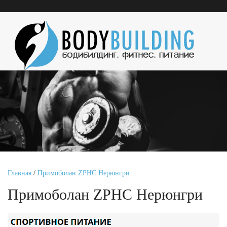
Главная
/
Примоболан ZPHC Нерюнгри
Примоболан ZPHC Нерюнгри