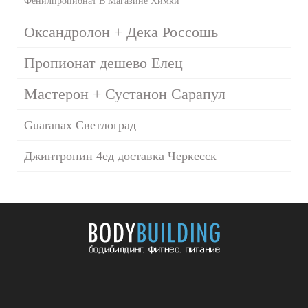
Фенилпропионат В Магазине Химки
Оксандролон + Дека Россошь
Пропионат дешево Елец
Мастерон + Сустанон Сарапул
Guaranax Светлоград
Джинтропин 4ед доставка Черкесск