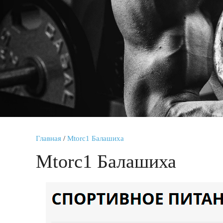
Главная
/
Mtorc1 Балашиха
Mtorc1 Балашиха