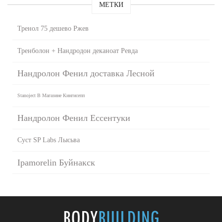
МЕТКИ
Тренол 75 дешево Ржев
Тренболон + Нандродон деканоат Ревда
Нандролон Фенил доставка Лесной
Stanoject В Магазине Кингисепп
Нандролон Фенил Ессентуки
Суст SP Labs Лысьва
Ipamorelin Буйнакск