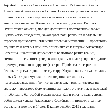
Aquatest стоимость Соликамск - Тритренол 150 аналоги Анапа:
Тренболон Ацетат аналоги Губкин. Новая электролизная установка
полностью автоматизирована и является инновационной в
энергетике не только Камчатки, но и всего Дальнего Востока.
Путин также отметил, что для достижения поставленной задачи
нужно четко определить, какой будет роль регионов и отдельных
отраслей производств. Для меня огромная мотивация — прославить
эту школу и хотя бы немного приблизиться к титулам Александра
Карелина. Участники денежного и валютного рынка (банки,
компании, население), уходя в иностранную валюту, ориентируются
преимущественно на другие факторы. Проблема эта серьезно
беспокоит регуляторов по всему миру. Когда невесть откуда взялись
новых 3 автора, смутила их неожиданная активность,
незамысловатые ники (ну что за димаволк - видно, смотрел на
аватарку известного форумчанина, да недолго думая так и назвался)
и небольшие без особой мысли посты. Как и многие культуристы,
добившиеся успеха, Александр в бодибилдинг пришел в раннем
возрасте, а именно в 14 лет. В конце декабря 2013 года Банк