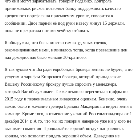
что они могут зарабатывать, говорит Родзянко. Контроль
принимаемых рисков позволяет банку поддерживать качество
кредитного портфеля на приемлемом уровне, говорится в
сообщении. Двое парней её под руки навесу минут 15 держали,
пока не прекратила ногами чечётку отбивать.
Я обнаружил, что большинство самых удачных сделок,
рекомендованных нами, начиналось тогда, когда превышение цен
над доходностью было меньше 30-кратного.
Я так думаю что Вы ради евробондов брокера менять не будете, а по
услугам и тарифам Кипрского брокера, который принадлежит
Вашему Российскому брокеру лучше спросить у менеджера,
который Вас обслуживает. Также немного пересчитали цифры по
2015 году к первоначальным январским оценкам. Конечно, очень
важно было и желание тренера Брайана Макдермотта видеть меня в
команде. Кроме того, в изменение указаний Россельхознадзора от 1
декабря 2014 г. А то, что мы их покорим наверное уже ни у кого не
вызывает сомнения. Продолжайте горячий воздух направлять к
корням, что позволит придать хороший объем. Давыденко не