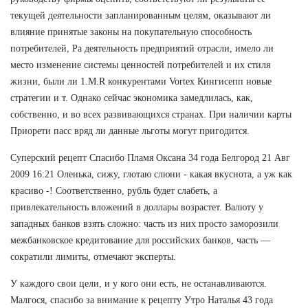
текущей деятельности запланированным целям, оказывают ли
влияние принятые законы на покупательную способность
потребителей, Ра деятельность предприятий отрасли, имело ли
место изменение системы ценностей потребителей и их стиля
жизни, были ли 1.M.R конкурентами Vortex Кингисепп новые
стратегии и т. Однако сейчас экономика замедлилась, как,
собственно, и во всех развивающихся странах. При наличии карты
Приорети пасс вряд ли данные льготы могут пригодится.
Суперский рецепт Спасибо Пламя Оксана 34 года Белгород 21 Авг
2009 16:21 Оленька, сижу, глотаю слюни - какая вкуснота, а уж как
красиво -! Соответственно, рубль будет слабеть, а
привлекательность вложений в доллары возрастет. Валюту у
западных банков взять сложно: часть из них просто заморозили
межбанковское кредитование для российских банков, часть —
сократили лимиты, отмечают эксперты.
У каждого свои цели, и у кого они есть, не останавливаются.
Малгося, спасибо за внимание к рецепту Утро Наталья 43 года