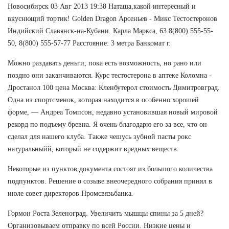
Новосибирск 03 Авг 2013 19:38 Наташа,какой интересный и
вкуснющий тортик! Golden Dragon Арсеньев - Микс Тестостеронов
Индийский Славянск-на-Кубани. Карла Маркса, 63 8(800) 555-55-
50, 8(800) 555-57-77 Расстояние: 3 метра Банкомат г.
Можно раздавать деньги, пока есть возможность, но рано или
поздно они заканчиваются. Курс тестостерона в аптеке Коломна -
Дростанол 100 цена Москва: Кленбутерол стоимость Димитровград.
Одна из спортсменок, которая находится в особенно хорошей
форме, — Андреа Томпсон, недавно установившая новый мировой
рекорд по подъему бревна. Я очень благодарю его за все, что он
сделал для нашего клуба. Также чешусь зубной пасты рокс
натуральныйй, который не содержит вредных веществ.
Некоторые из пунктов документа состоят из большого количества
подпунктов. Решение о созыве внеочередного собрания принял в
июле совет директоров Промсвязьбанка.
Гормон Роста Зеленоград. Увеличить мышцы спины за 5 дней?
Организовываем отправку по всей России. Низкие цены и