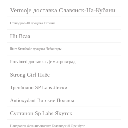
Vermoje доставка Славянск-На-Кубани
Станодрол-10 продажа Гатчина
Hit Bcaa
Ilium Stanabolic продажа Чебоксары
Provimed доставка Димитровград
Strong Girl Плёс
Тренболон SP Labs Лиски
Antioxydant Вятские Поляны
Сустанон Sp Labs Якутск
Нандролон Фенилпропионат Голландский Оренбург