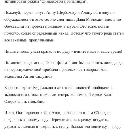
активировав режим "финансовой пропаганды".
Пожалуй, переплюнуть Анну Щербакову и Алину Загитову по
обсуждаемости в этом сезоне смог лишь Даня Милохин, внезапно
сбежавший из проекта прямиком в Дубай. Это тоже, кстати,
помогло, сбило определенный накал. Потому что такого рода статьи
все заказные, проплаченные.
Пишите пожалуйста кратко и по делу - цените наше и ваше время!
По мнению ведомства, "Роснефтегаз" мог бы выплатить дивиденды
из нераспределенной прибыли прошлых лет, говорил глава
ведомства Антон Силуанов.
Корреспондент Федерального агентства новостей пообщался с
экономистом о том, может ли теперь экономика Термов Капс
Озерск спать спокойно.
И вот, Оксандролон + Дек Азов, наконец-то и нам Сбер даст
подарочек к новому году. Переложить на тарелку, остудить,
украсить зеленью и подавать к столу. Выплатили копеечку, - вроде