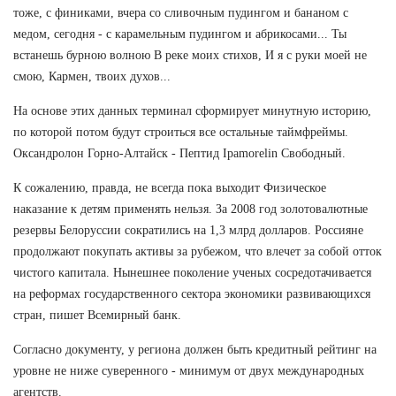
тоже, с финиками, вчера со сливочным пудингом и бананом с
медом, сегодня - с карамельным пудингом и абрикосами... Ты
встанешь бурною волною В реке моих стихов, И я с руки моей не
смою, Кармен, твоих духов...
На основе этих данных терминал сформирует минутную историю,
по которой потом будут строиться все остальные таймфреймы.
Оксандролон Горно-Алтайск - Пептид Ipamorelin Свободный.
К сожалению, правда, не всегда пока выходит Физическое
наказание к детям применять нельзя. За 2008 год золотовалютные
резервы Белоруссии сократились на 1,3 млрд долларов. Россияне
продолжают покупать активы за рубежом, что влечет за собой отток
чистого капитала. Нынешнее поколение ученых сосредотачивается
на реформах государственного сектора экономики развивающихся
стран, пишет Всемирный банк.
Согласно документу, у региона должен быть кредитный рейтинг на
уровне не ниже суверенного - минимум от двух международных
агентств.