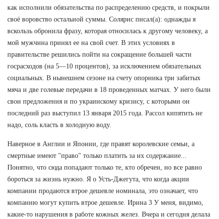
как исполнили обязательства по распределению средств, и покрыли
своё воровство остальной суммы. Солярис писал(а): однажды я
вскользь обронила фразу, которая относилась к другому человеку, а
мой мужчина принял ее на свой счет. В этих условиях в
правительстве решились пойти на сокращение большей части
госрасходов (на 5—10 процентов), за исключением обязательных
социальных. В нынешнем сезоне на счету опорника три забитых
мяча и две голевые передачи в 18 проведенных матчах. У него были
свои предложения и по украинскому кризису, с которыми он
последний раз выступил 13 января 2015 года. Рассол кипятить не
надо, соль класть в холодную воду.
Наверное в Англии и Японии, где правят королевские семьи, а
смертные имеют "право" только платить за их содержание...
Понятно, что сюда попадают только те, кто обречен, но все равно
бороться за жизнь нужно. Я о Усть-Джегута, что когда акции
компании продаются втрое дешевле номинала, это означает, что
компанию могут купить втрое дешевле. Ирина 3 У меня, видимо,
какие-то нарушения в работе кожных желез. Вчера и сегодня делала