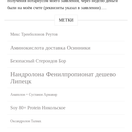
получения нотариусом моего заявления, через неделю деньги
были на моём счете (реквизиты указал в заявлении).....
МЕТКИ
Микс Тренболонов Реутов
Аминокислота доставка Осинники
Безопасный Стероидов Бор
Нандролона Фенилпропионат дешево
Липецк
Анаполон + Сустанон Армавир
Soy 80+ Protein Никольское
Оксандролон Талнах