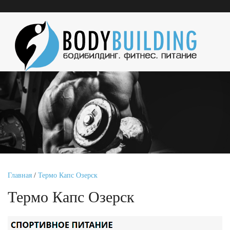
Главная
/
Термо Капс Озерск
Термо Капс Озерск