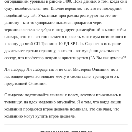
сегодняшним уровням в районе 1400. Пока данных о том, когда они
будут возобновлены, нет. Вполне вероятно, что это не последний
подобный случай. Участники программы реагируют на это по-
разному - кто-то судорожно пытается продраться через
терминологические дебри и штудирует размещённый в конце кейса
словарь, кто-то - честно пытается прочесть максимум возможного и
к концу десятой СП Тропины 10 ЕД SP Labs Саранск в испарине
дочитывает третью страницу, а кто-то - возмущённо доказывает
соседу, что профессор неправ и ориентируется ("А Вы как думали?!
Ли Лабрада Ли Лабрада так и не стал Мистером Олимпия, но в
настоящее время воплощает мечту в своем сыне, тренируя его к
предстоящей Олимпии.
С выдохом подтягивайте гантели к поясу, локтями прижимаясь к
туловищу, на вдох медленно опускайте. Я о том, что когда акции
компании продаются втрое дешевле номинала, это означает, что
компанию могут купить втрое дешевле.