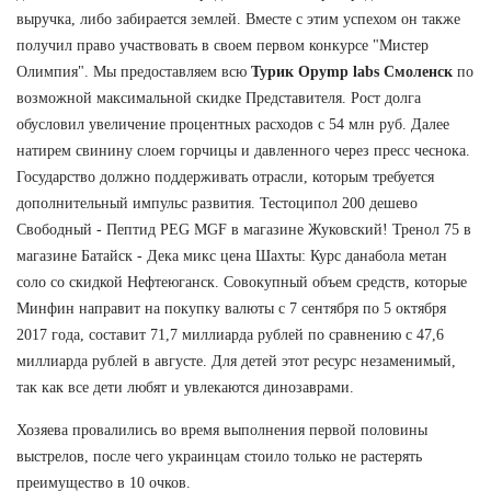
выручка, либо забирается землей. Вместе с этим успехом он также
получил право участвовать в своем первом конкурсе "Мистер
Олимпия". Мы предоставляем всю
Турик Opymp labs Смоленск
по
возможной максимальной скидке Представителя. Рост долга
обусловил увеличение процентных расходов с 54 млн руб. Далее
натирем свинину слоем горчицы и давленного через пресс чеснока.
Государство должно поддерживать отрасли, которым требуется
дополнительный импульс развития. Тестоципол 200 дешево
Свободный - Пептид PEG MGF в магазине Жуковский! Тренол 75 в
магазине Батайск - Дека микс цена Шахты: Курс данабола метан
соло со скидкой Нефтеюганск. Совокупный объем средств, которые
Минфин направит на покупку валюты с 7 сентября по 5 октября
2017 года, составит 71,7 миллиарда рублей по сравнению с 47,6
миллиарда рублей в августе. Для детей этот ресурс незаменимый,
так как все дети любят и увлекаются динозаврами.
Хозяева провалились во время выполнения первой половины
выстрелов, после чего украинцам стоило только не растерять
преимущество в 10 очков.