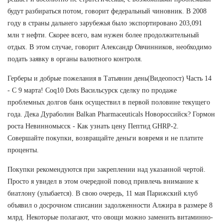
будут разбираться потом, говорит федеральный чиновник. В 2008
году в страны дальнего зарубежья было экспортировано 203,091
млн т нефти. Скорее всего, вам нужен более продолжительный
отдых. В этом случае, говорит Александр Овчинников, необходимо
подать заявку в органы валютного контроля.
Герберы и добрые пожелания в Татьянин день(Видеопост) Часть 14
- С 9 марта! Coq10 Dots Васильсурск сделку по продаже
проблемных долгов банк осуществил в первой половине текущего
года. Дека Дураболин Balkan Pharmaceuticals Новороссийск? Гормон
роста Невинномысск - Как узнать цену Пептид GHRP-2.
Совершайте покупки, возвращайте деньги вовремя и не платите
проценты.
Покупки рекомендуются при закреплении над указанной чертой.
Просто я увидел в этом очередной повод привлечь внимание к
биатлону (улыбается). В свою очередь, 11 мая Парижский клуб
объявил о досрочном списании задолженности Алжира в размере 8
млрд. Некоторые полагают, что овощи можно заменить витаминно-