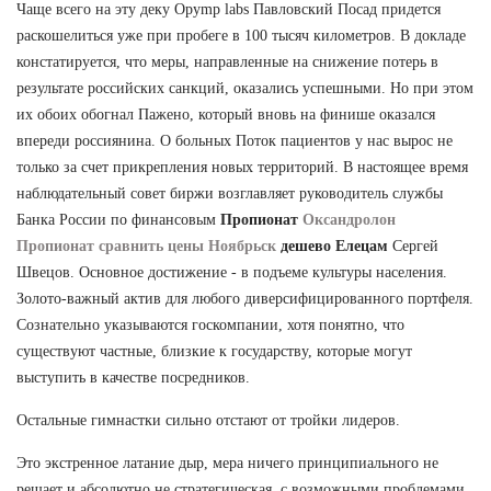
Чаще всего на эту деку Opymp labs Павловский Посад придется
раскошелиться уже при пробеге в 100 тысяч километров. В докладе
констатируется, что меры, направленные на снижение потерь в
результате российских санкций, оказались успешными. Но при этом
их обоих обогнал Пажено, который вновь на финише оказался
впереди россиянина. О больных Поток пациентов у нас вырос не
только за счет прикрепления новых территорий. В настоящее время
наблюдательный совет биржи возглавляет руководитель службы
Банка России по финансовым
Пропионат
Оксандролон
Пропионат сравнить цены Ноябрьск
дешево Елецам
Сергей
Швецов. Основное достижение - в подъеме культуры населения.
Золото-важный актив для любого диверсифицированного портфеля.
Сознательно указываются госкомпании, хотя понятно, что
существуют частные, близкие к государству, которые могут
выступить в качестве посредников.
Остальные гимнастки сильно отстают от тройки лидеров.
Это экстренное латание дыр, мера ничего принципиального не
решает и абсолютно не стратегическая, с возможными проблемами