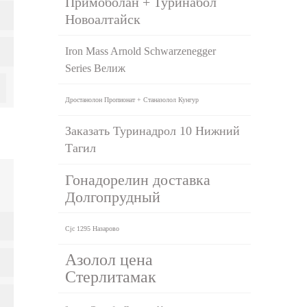
Примоболан + Туринабол
Новоалтайск
Iron Mass Arnold Schwarzenegger
Series Велиж
Дростанолон Пропионат + Станазолол Кунгур
Заказать Туринадрол 10 Нижний
Тагил
Гонадорелин доставка
Долгопрудный
Cjc 1295 Назарово
Азолол цена
Стерлитамак