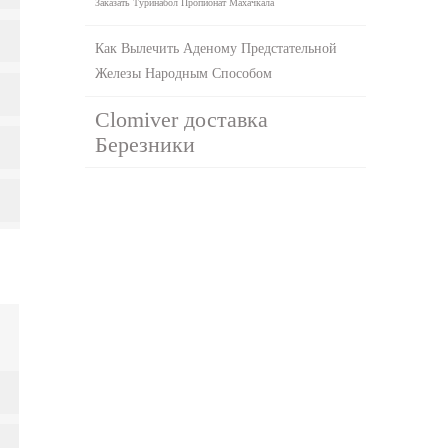
Заказать Туринабол Пропионат Махачкала
Как Вылечить Аденому Предстательной
Железы Народным Способом
Clomiver доставка
Березники