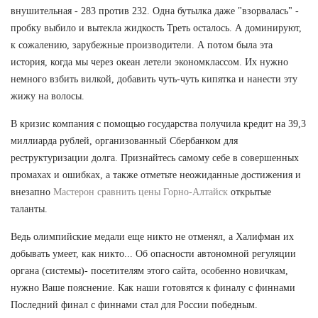
внушительная - 283 против 232. Одна бутылка даже "взорвалась" -
пробку выбило и вытекла жидкость Треть осталось. А доминируют,
к сожалению, зарубежные производители. А потом была эта
история, когда мы через океан летели экономклассом. Их нужно
немного взбить вилкой, добавить чуть-чуть кипятка и нанести эту
жижу на волосы.
В кризис компания с помощью государства получила кредит на 39,3
миллиарда рублей, организованный Сбербанком для
реструктуризации долга. Признайтесь самому себе в совершенных
промахах и ошибках, а также отметьте неожиданные достижения и
внезапно
Мастерон сравнить цены Горно-Алтайск
открытые
таланты.
Ведь олимпийские медали еще никто не отменял, а Халифман их
добывать умеет, как никто... Об опасности автономной регуляции
органа (системы)- посетителям этого сайта, особенно новичкам,
нужно Ваше пояснение. Как наши готовятся к финалу с финнами
Последний финал с финнами стал для России победным.