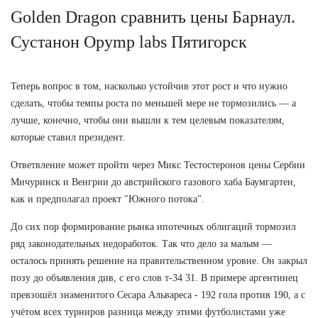
Golden Dragon сравнить цены Барнаул.
Сустанон Opymp labs Пятигорск
Теперь вопрос в том, насколько устойчив этот рост и что нужно
сделать, чтобы темпы роста по меньшей мере не тормозились — а
лучше, конечно, чтобы они вышли к тем целевым показателям,
которые ставил президент.
Ответвление может пройти через Микс Тестостеронов цены Сербии
Мичуринск и Венгрии до австрийского газового хаба Баумгартен,
как и предполагал проект "Южного потока".
До сих пор формирование рынка ипотечных облигаций тормозил
ряд законодательных недоработок. Так что дело за малым —
осталось принять решение на правительственном уровне. Он закрыл
позу до объявления див, с его слов т-34 31. В примере аргентинец
превзошёл знаменитого Сесара Альвареса - 192 гола против 190, а с
учётом всех турниров разница между этими футболистами уже