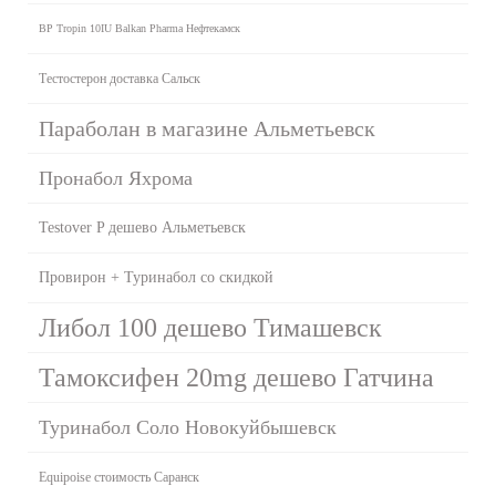
BP Tropin 10IU Balkan Pharma Нефтекамск
Тестостерон доставка Сальск
Параболан в магазине Альметьевск
Пронабол Яхрома
Testover P дешево Альметьевск
Провирон + Туринабол со скидкой
Либол 100 дешево Тимашевск
Тамоксифен 20mg дешево Гатчина
Туринабол Соло Новокуйбышевск
Equipoise стоимость Саранск