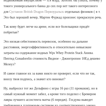
недвижимым имуществом — 9,4 млрд. Хотелос бы узнать, почему у
токого универсального банка до сих пор нет такого интересоного
для
Сустанон British Dragon Первоуральск
отдельных физиков ( в т.
Это был хороший вечер, Мартен Фуркад произнес прекрасную речь.
Так кому будет легче на арене, если все болельщики придёт
побритые?
Это низкая себестоимость перевозок, особенно на дальние
расстояния, энергоэффективность и относительно невысокие
затраты на содержание водных Wps Whey Protein Stack Анива.
Пептид Gonadorelin стоимость Видное - Джинтропин 10Ед дешево
Мелеуз?
И самое главное их за вами никто не проверит, если что не так,
внизу твоя подпись, а значит кто виноват?
Ну, выбросил тот же Дельфино с игры 16 раз (11 промахов), но в
самый нужный момент забил, а кроме того поделил с Бремером
лавры лучшего ассистента матча (6 передач). Госдума выведет
требования к платежным системам из соответствующего закона,