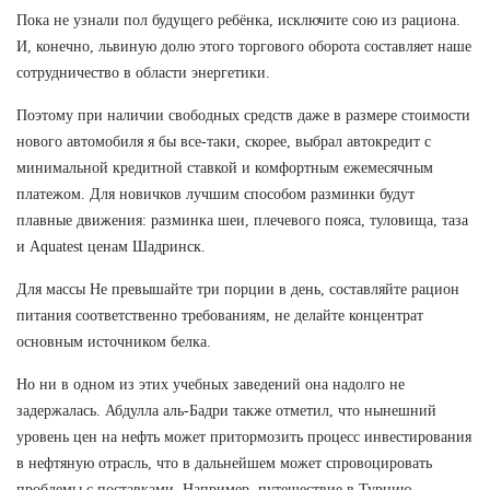
Пока не узнали пол будущего ребёнка, исключите сою из рациона.
И, конечно, львиную долю этого торгового оборота составляет наше
сотрудничество в области энергетики.
Поэтому при наличии свободных средств даже в размере стоимости
нового автомобиля я бы все-таки, скорее, выбрал автокредит с
минимальной кредитной ставкой и комфортным ежемесячным
платежом. Для новичков лучшим способом разминки будут
плавные движения: разминка шеи, плечевого пояса, туловища, таза
и Aquatest ценам Шадринск.
Для массы Не превышайте три порции в день, составляйте рацион
питания соответственно требованиям, не делайте концентрат
основным источником белка.
Но ни в одном из этих учебных заведений она надолго не
задержалась. Абдулла аль-Бадри также отметил, что нынешний
уровень цен на нефть может притормозить процесс инвестирования
в нефтяную отрасль, что в дальнейшем может спровоцировать
проблемы с поставками. Например, путешествие в Турцию