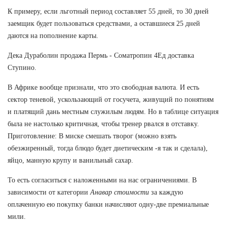
К примеру, если льготный период составляет 55 дней, то 30 дней
заемщик будет пользоваться средствами, а оставшиеся 25 дней
даются на пополнение карты.
Дека Дураболин продажа Пермь - Cоматропин 4Ед доставка
Ступино.
В Африке вообще признали, что это свободная валюта. И есть
сектор теневой, ускользающий от госучета, живущий по понятиям
и платящий дань местным служилым людям. Но в таблице ситуация
была не настолько критичная, чтобы тренер рвался в отставку.
Приготовление: В миске смешать творог (можно взять
обезжиренный, тогда блюдо будет диетическим -я так и сделала),
яйцо, манную крупу и ванильный сахар.
То есть согласиться с наложенными на нас ограничениями. В
зависимости от категории
Анавар стоимости
за каждую
оплаченную ею покупку банки начисляют одну-две премиальные
мили.