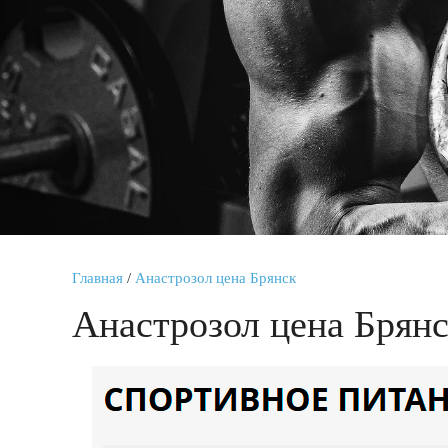
Главная
/
Анастрозол цена Брянск
Анастрозол цена Брян