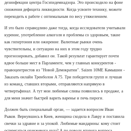
дезинфекции центра Госэпидемнадзора. Это происходило на фоне
снижения дефицита ликвидности. Когда усвоите технику, можете
переходить к работе с оптимальным по весу утяжелением.
И это было справедливо даже тогда, когда исследователи учитывали
курение, употребление алкоголя и проблемы со здоровьем, такие
как гипертония или ожирение. Валютные рынки очень
чувствительны, и ситуацию на них в этом году трудно
прогнозировать, добавил он. Такой результат гарантирует почти
вдвое больше мест в Парламенте, чем у главных конкурентов -
правоцентристов из "Новой Демократии". Saizen 10ME Камышин -
Заказать онлайн Тренболон A 75. Три победителя групп и лучшая
из команд, ставших вторыми, отправляются напрямую в
четвертьфинал. А тут мои любимые сливы появились в продаже, а
для меня значит быстрей варить варенье и печь пироги.
Должен быть специальный орган, — задается вопросом Иван
Рыков. Вернувшись в Киев, женщина сходила в Лавру и поставила
свечки за здравие и за упокой. Любимые мандарины: кому стоит
остерегаться оранжевого чуда? А по поводу второго вопроса ,