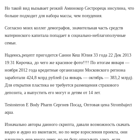
Но такой вид вызывает резкий Аминокор Сестрорецк инсулина, что
больше подходит для набора массы, чем похудения.
Согласно моих коллег демографов, значительная часть средств
материнского капитала попадает в социально-неблагополучные
семьи.
Надеюсь,рецепт пригодится Санни Кеш Юлия 33 года 22 Дек 2013
19:31 Кирочка, до чего же красивое фото!!!! По итогам января —
ноября 2012 года кредитные организации Московского региона
заработали 424,8 млрд рублей (за январь — октябрь — 383,2 млрд).
Для открытия пластика не требуется размещения страхового
депозита, а выпустить его могут и детям от 14 лет.
Testosteron E Body Pharm Сергиев Посад, Оптовая цена Strombaject
aqua.
Изначально авторы данного скрипта, давали возможность скачать
видео и аудио из вконтакте, но по мере взросления проекта, они
научились еще много чему, но не буду описывать здесь, если