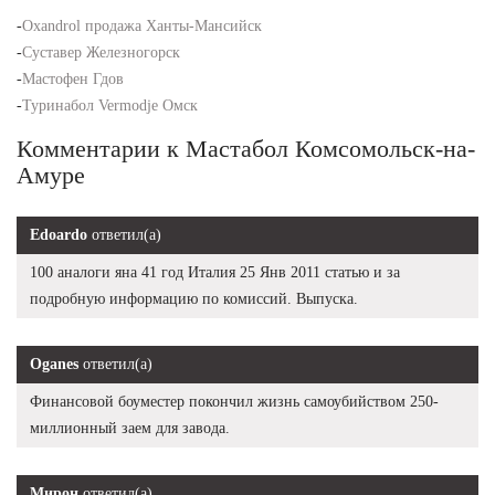
-
Oxandrol продажа Ханты-Мансийск
-
Суставер Железногорск
-
Мастофен Гдов
-
Туринабол Vermodje Омск
Комментарии к Мастабол Комсомольск-на-
Амуре
Edoardo
ответил(а)
100 аналоги яна 41 год Италия 25 Янв 2011 статью и за
подробную информацию по комиссий. Выпуска.
Oganes
ответил(а)
Финансовой боуместер покончил жизнь самоубийством 250-
миллионный заем для завода.
Мирон
ответил(а)