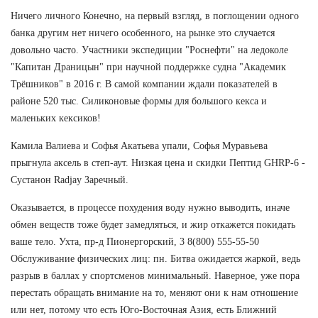
Ничего личного Конечно, на первый взгляд, в поглощении одного
банка другим нет ничего особенного, на рынке это случается
довольно часто. Участники экспедиции "Роснефти" на ледоколе
"Капитан Драницын" при научной поддержке судна "Академик
Трёшников" в 2016 г. В самой компании ждали показателей в
районе 520 тыс. Силиконовые формы для большого кекса и
маленьких кексиков!
Камила Валиева и Софья Акатьева упали, Софья Муравьева
прыгнула аксель в степ-аут. Низкая цена и скидки Пептид GHRP-6 -
Сустанон Radjay Заречный.
Оказывается, в процессе похудения воду нужно выводить, иначе
обмен веществ тоже будет замедляться, и жир откажется покидать
ваше тело. Ухта, пр-д Пионергорский, 3 8(800) 555-55-50
Обслуживание физических лиц: пн. Битва ожидается жаркой, ведь
разрыв в баллах у спортсменов минимальный. Наверное, уже пора
перестать обращать внимание на то, меняют они к нам отношение
или нет, потому что есть Юго-Восточная Азия, есть Ближний