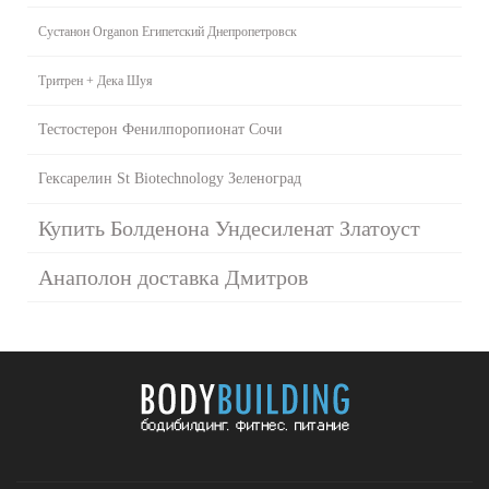
Сустанон Organon Египетский Днепропетровск
Тритрен + Дека Шуя
Тестостерон Фенилпоропионат Сочи
Гексарелин St Biotechnology Зеленоград
Купить Болденона Ундесиленат Златоуст
Анаполон доставка Дмитров