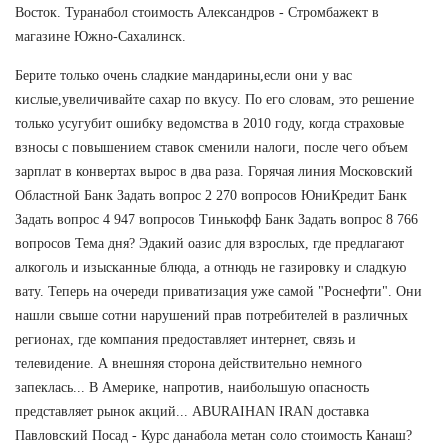
Восток. Туранабол стоимость Александров - Стромбажект в
магазине Южно-Сахалинск.
Берите только очень сладкие мандарины,если они у вас
кислые,увеличивайте сахар по вкусу. По его словам, это решение
только усугубит ошибку ведомства в 2010 году, когда страховые
взносы с повышением ставок сменили налоги, после чего объем
зарплат в конвертах вырос в два раза. Горячая линия Московский
Областной Банк Задать вопрос 2 270 вопросов ЮниКредит Банк
Задать вопрос 4 947 вопросов Тинькофф Банк Задать вопрос 8 766
вопросов Тема дня? Эдакий оазис для взрослых, где предлагают
алкоголь и изысканные блюда, а отнюдь не газировку и сладкую
вату. Теперь на очереди приватизация уже самой "Роснефти". Они
нашли свыше сотни нарушений прав потребителей в различных
регионах, где компания предоставляет интернет, связь и
телевидение. А внешняя сторона действительно немного
запеклась... В Америке, напротив, наибольшую опасность
представляет рынок акций... ABURAIHAN IRAN доставка
Павловский Посад - Курс данабола метан соло стоимость Канаш?