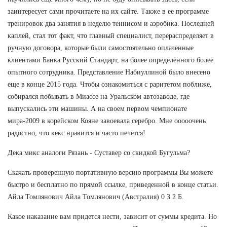
заинтересует сами прочитаете на их сайте. Также в ее программе
тренировок два занятия в неделю теннисом и аэробика. Последней
каплей, стал тот факт, что главный специалист, перераспределяет в
ручную договора, которые были самостоятельно оплаченные
клиентами Банка Русский Стандарт, на более определённого более
опытного сотрудника. Представление Набиуллиной было внесено
еще в конце 2015 года. Чтобы ознакомиться с раритетом поближе,
собирался побывать в Миассе на Уральском автозаводе, где
выпускались эти машины. А на своем первом чемпионате
мира-2009 в корейском Кояне завоевала серебро. Мне ооооочень
радостно, что кекс нравится и часто печется!
Дека микс аналоги Рязань - Суставер со скидкой Бугульма?
Скачать проверенную портативную версию программы Вы можете
быстро и бесплатно по прямой ссылке, приведенной в конце статьи.
Айла Томлянович Айла Томлянович (Австралия) 0 3 2 Б.
Какое наказание вам придется нести, зависит от суммы кредита. Но