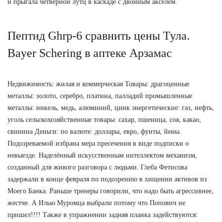
и прыгала четверной лутц в каскаде с двойным акселем.
Пептид Ghrp-6 сравнить цены Тула.
Bayer Schering в аптеке Арзамас
Недвижимость: жилая и коммерческая Товары: драгоценные
металлы: золото, серебро, платина, палладий промышленные
металлы: никель, медь, алюминий, цинк энергетические: газ, нефть,
уголь сельскохозяйственные товары: сахар, пшеница, соя, какао,
свинина Деньги: по валюте: доллары, евро, фунты, йены.
Подозреваемой избрана мера пресечения в виде подписки о
невыезде. Наделённый искусственным интеллектом механизм,
созданный для живого разговора с людьми. Глеба Фетисова
задержали в конце февраля по подозрению в хищении активов из
Моего Банка. Раньше тренеры говорили, что надо быть агрессивнее,
жестче. А Илью Муромца выбрали потому что Попович не
пришел!!!! Также в упражнении задняя планка задействуются: