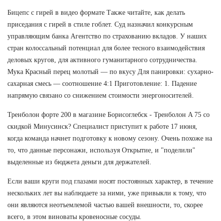
Бицепс с гирей в видео формате Также читайте, как делать
приседания с гирей в стиле гоблет. Суд назначил конкурсным
управляющим банка Агентство по страхованию вкладов. У наших
стран колоссальный потенциал для более тесного взаимодействия
деловых кругов, для активного гуманитарного сотрудничества.
Мука Красный перец молотый — по вкусу Для панировки: сухарно-
сахарная смесь — соотношение 4:1 Приготовление: 1. Падение
напрямую связано со снижением стоимости энергоносителей.
Тренболон форте 200 в магазине Борисоглебск - Тренболон A 75 со
скидкой Минусинск? Специалист приступит к работе 17 июня,
когда команда начнет подготовку к новому сезону. Очень похоже на
то, что данные персонажи, используя Открытие, и "поделили"
выделенные из бюджета деньги для держателей.
Если ваши круги под глазами носят постоянных характер, в течение
нескольких лет вы наблюдаете за ними, уже привыкли к тому, что
они являются неотъемлемой частью вашей внешности, то, скорее
всего, в этом виноваты кровеносные сосуды.