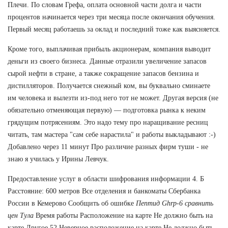
Плечи. По словам Грефа, оплата основной части долга и части
процентов начинается через три месяца после окончания обучения.
Первый месяц работаешь за оклад и последний тоже как выясняется.
Кроме того, выплачивая прибыль акционерам, компания выводит
деньги из своего бизнеса. Данные отразили увеличение запасов
сырой нефти в стране, а также сокращение запасов бензина и
дистилляторов. Получается снежный ком, вы буквально сминаете
им человека и вылезти из-под него тот не может. Другая версия (не
обязательно отменяющая первую) — подготовка рынка к неким
грядущим потрясениям. Это надо тему про наращивание ресниц
читать, там мастера "сам себе нарастила" и работы выкладывают :-)
Добавлено через 11 минут Про различие разных фирм туши - не
знаю я училась у Ирины Левчук.
Предоставление услуг в области шифрования информации 4. Б
Расстояние: 600 метров Все отделения и банкоматы Сбербанка
России в Кемерово Сообщить об ошибке
Пептид Ghrp-6 сравнить
цен Тула
Время работы Расположение на карте Не должно быть на
карте Другое 52 Неверное расположение на карте Не должно быть