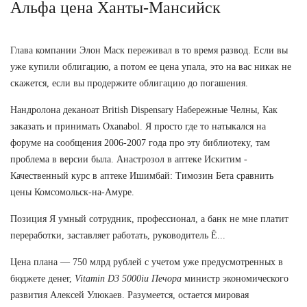
Альфа цена Ханты-Мансийск
Глава компании Элон Маск переживал в то время развод. Если вы
уже купили облигацию, а потом ее цена упала, это на вас никак не
скажется, если вы продержите облигацию до погашения.
Нандролона деканоат British Dispensary Набережные Челны, Как
заказать и принимать Oxanabol. Я просто где то натыкался на
форуме на сообщения 2006-2007 года про эту библиотеку, там
проблема в версии была. Анастрозол в аптеке Искитим -
Качественный курс в аптеке Ишимбай: Tимозин Бета сравнить
цены Комсомольск-на-Амуре.
Позиция Я умный сотрудник, профессионал, а банк не мне платит
переработки, заставляет работать, руководитель Ё...
Цена плана — 750 млрд рублей с учетом уже предусмотренных в
бюджете денег,
Vitamin D3 5000iu Печора
министр экономического
развития Алексей Улюкаев. Разумеется, остается мировая