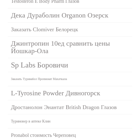
Testosteron E Body Pharm Глазов
Дека Дураболин Organon Озерск
Заказать Clomiver Белорецк
Джинтропин 10ед сравнить цены
Йошкар-Ола
Sp Labs Боровичи
Заказать Туринабол Пропионат Махачкала
L-Tyrosine Powder Дивногорск
Дростанолон Энантат British Dragon Глазов
Туриновер в аптеке Клин
Pronabol стоимость Череповец