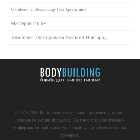
Gonadorelin St Biotechnology Гусь-Хрустальный
Мастерон Ишим
Ansomone 10me продажа Великий Новгород
© 2015-2026 Копирование материалов разрешено только с
указанием активной ссылки. Сайт носит исключительно
информационный характер. Проконсультируйтесь с вашим
тренером.