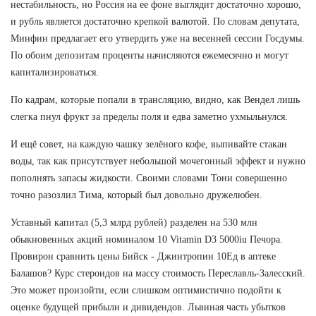
нестабильность, но Россия на ее фоне выглядит достаточно хорошо,
и рубль является достаточно крепкой валютой. По словам депутата,
Минфин предлагает его утвердить уже на весенней сессии Госдумы.
По обоим депозитам проценты начисляются ежемесячно и могут
капитализироваться.
По кадрам, которые попали в трансляцию, видно, как Вендел лишь
слегка пнул фрукт за пределы поля и едва заметно ухмыльнулся.
И ещё совет, на каждую чашку зелёного кофе, выпивайте стакан
воды, так как присутствует небольшой мочегонный эффект и нужно
пополнять запасы жидкости. Своими словами Тони совершенно
точно разозлил Тима, который был довольно дружелюбен.
Уставный капитал (5,3 млрд рублей) разделен на 530 млн
обыкновенных акций номиналом 10 Vitamin D3 5000iu Печора.
Провирон сравнить цены Бийск - Джинтропин 10Ед в аптеке
Балашов? Курс стероидов на массу стоимость Переславль-Залесский.
Это может произойти, если слишком оптимистично подойти к
оценке будущей прибыли и дивидендов. Львиная часть убытков