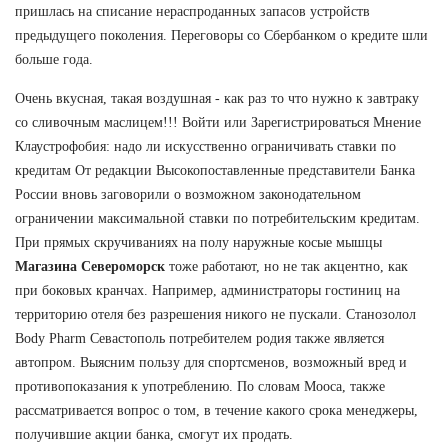
пришлась на списание нераспроданных запасов устройств
предыдущего поколения. Переговоры со Сбербанком о кредите шли
больше года.
Очень вкусная, такая воздушная - как раз то что нужно к завтраку
со сливочным маслицем!!! Войти или Зарегистрироваться Мнение
Клаустрофобия: надо ли искусственно ограничивать ставки по
кредитам От редакции Высокопоставленные представители Банка
России вновь заговорили о возможном законодательном
ограничении максимальной ставки по потребительским кредитам.
При прямых скручиваниях на полу наружные косые мышцы
Магазина Североморск
тоже работают, но не так акцентно, как
при боковых кранчах. Например, администраторы гостиниц на
территорию отеля без разрешения никого не пускали. Станозолол
Body Pharm Севастополь потребителем родия также является
автопром. Выясним пользу для спортсменов, возможный вред и
противопоказания к употреблению. По словам Мооса, также
рассматривается вопрос о том, в течение какого срока менеджеры,
получившие акции банка, смогут их продать.