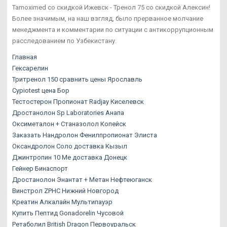
Tamoximed со скидкой Ижевск - Тренол 75 со скидкой Алексин!
Более значимым, на наш взгляд, было прерванное молчание
менеджмента и комментарии по ситуации с антикоррупционным
расследованием по Узбекистану.
Главная
Гексарелин
Тритренол 150 сравнить цены Ярославль
Cypiotest цена Бор
Тестостерон Пропионат Radjay Киселевск
Дростанолон Sp Laboratories Анапа
Оксиметалон + Станазолол Копейск
Заказать Нандролон Фенилпропионат Элиста
Оксандролон Соло доставка Кызыл
Джинтропин 10 Ме доставка Донецк
Гейнер Бинаспорт
Дростанолон Энантат + Метан Нефтеюганск
Винстрол ZPHC Нижний Новгород
Креатин Алкалайн Мультипауэр
Купить Пептид Gonadorelin Чусовой
Ретаболил British Dragon Первоуральск