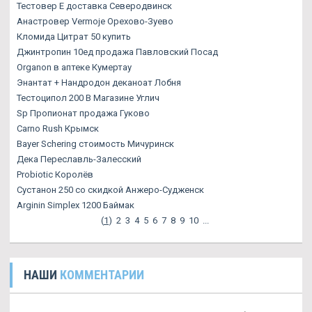
Тестовер Е доставка Северодвинск
Анастровер Vermoje Орехово-Зуево
Кломида Цитрат 50 купить
Джинтропин 10ед продажа Павловский Посад
Organon в аптеке Кумертау
Энантат + Нандродон деканоат Лобня
Тестоципол 200 В Магазине Углич
Sp Пропионат продажа Гуково
Carno Rush Крымск
Bayer Schering стоимость Мичуринск
Дека Переславль-Залесский
Probiotic Королёв
Сустанон 250 со скидкой Анжеро-Судженск
Arginin Simplex 1200 Баймак
(
1
)
2
3
4
5
6
7
8
9
10
...
НАШИ
КОММЕНТАРИИ