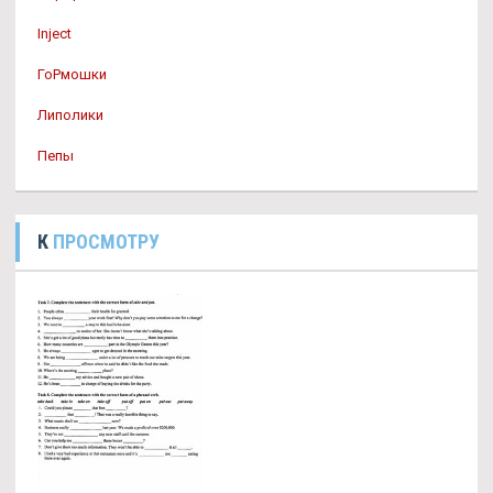
Inject
ГоРмошки
Липолики
Пепы
К
ПРОСМОТРУ