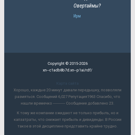
Овертаймы?
Ирм
Copyright © 2015-2026
xn--c1adb8b7d.xn--p1ai/rdf/
Карта сайта
Хорошо, каждые 20 минут давали передышку, позволяли
размяться. Сообщений 6,027 Репутация1963 Спасибо, что
нашли времечко ---------- Сообщение добавлено 23.
К тому же компании ожидают не только прибыль, но и
капзатраты, что снижает прибыль и дивиденды. В России
такое в этой дисциплине представить крайне трудно.