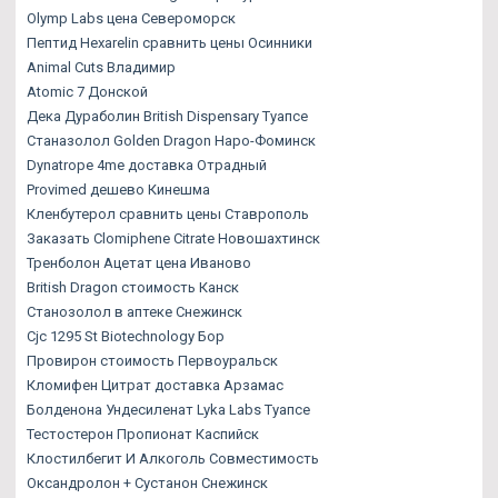
Olymp Labs цена Североморск
Пептид Hexarelin сравнить цены Осинники
Animal Cuts Владимир
Atomic 7 Донской
Дека Дураболин British Dispensary Туапсе
Станазолол Golden Dragon Наро-Фоминск
Dynatrope 4me доставка Отрадный
Provimed дешево Кинешма
Кленбутерол сравнить цены Ставрополь
Заказать Clomiphene Citrate Новошахтинск
Тренболон Ацетат цена Иваново
British Dragon стоимость Канск
Станозолол в аптеке Снежинск
Cjc 1295 St Biotechnology Бор
Провирон стоимость Первоуральск
Кломифен Цитрат доставка Арзамас
Болденона Ундесиленат Lyka Labs Туапсе
Тестостерон Пропионат Каспийск
Клостилбегит И Алкоголь Совместимость
Оксандролон + Сустанон Снежинск